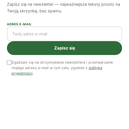
Odszedł nasz Przyjaciel Jerzy Andrzej Masłowski
Zapisz się na newsletter — najważniejsze teksty prosto na
Twoją skrzynkę, bez spamu.
Kooperatywa DOBRZE – Więcej niż sklep
ADRES E-MAIL
Najnowsze podcasty
Zapisz się
NAJNOWSZE VIDEO
Zgadzam się na otrzymywanie newslettera i przetwarzanie
Podcast
mojego adresu e-mail w tym celu, zgodnie z
polityką
prywatności
.
Woda, energia i demografia