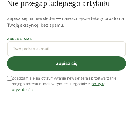
Nie przegap kolejnego artykułu
wydaje się mało prawdopodobne –
podejmie próby powrotu do LMP.
Zapisz się na newsletter — najważniejsze teksty prosto na
Twoją skrzynkę, bez spamu.
ADRES E-MAIL
Autorzy
Zapisz się
Zgadzam się na otrzymywanie newslettera i przetwarzanie
mojego adresu e-mail w tym celu, zgodnie z
polityką
prywatności
.
Bartłomiej Kozek
Bartłomiej Kozek jest publicystą Zielonych Wiadomości. Jego
główne zainteresowania to zielona gospodarka, polityka
społeczna oraz miejska. Twitter:
@BartlomiejKozek
.