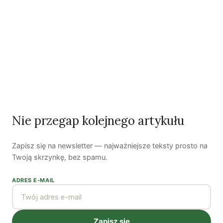
Zobacz wszystkie artykuły autora →
Najnowsze artykuły
OSTATNIE PUBLIKACJE
Nie przegap kolejnego artykułu
Zapisz się na newsletter — najważniejsze teksty prosto na
Twoją skrzynkę, bez spamu.
ADRES E-MAIL
Czy AI wypije naszą wodę?
Dwugłos o sztuce i przyrodzie: Niebo
Zapisz się