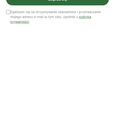
Koniec z „państwem w państwie”
Zgadzam się na otrzymywanie newslettera i przetwarzanie
Susza postępuje małymi krokami
mojego adresu e-mail w tym celu, zgodnie z
polityką
prywatności
.
Odszedł nasz Przyjaciel Jerzy Andrzej Masłowski
Kooperatywa DOBRZE – Więcej niż sklep
Najnowsze podcasty
NAJNOWSZE VIDEO
Podcast