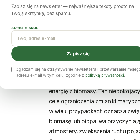
Zapisz się na newsletter — najważniejsze teksty prosto na
Keith Taylor
24 listopada 2011
5 min czytania
Twoją skrzynkę, bez spamu.
ADRES E-MAIL
Unia Europejska rozważa, w jaki
zapotrzebowanie na energię, a j
kopalnych i zmniejszyć emisję CO
Zapisz się
dylemat.
Zgadzam się na otrzymywanie newslettera i przetwarzanie mojeg
adresu e-mail w tym celu, zgodnie z
polityką prywatności
.
W Wielkiej Brytanii wzrasta liczb
energię z biomasy. Ten niepokojący
cele ograniczenia zmian klimatyc
w wielu przypadkach oznacza zwięks
biomasę lub biopaliwa przyczyniaj
atmosfery, zwiększenia ruchu pojaz