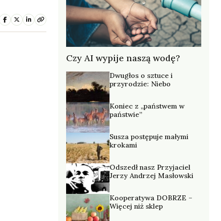
Czy AI wypije naszą wodę?
Dwugłos o sztuce i
przyrodzie: Niebo
Koniec z „państwem w
państwie”
Susza postępuje małymi
krokami
Odszedł nasz Przyjaciel
Jerzy Andrzej Masłowski
Kooperatywa DOBRZE –
Więcej niż sklep