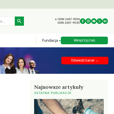
Search Button
e-ISSN 2657-9596
ISSN 2657-9030
Fundacja
Wesprzyj nas
Odwiedź kanał →
Najnowsze artykuły
OSTATNIE PUBLIKACJE