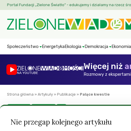
Portal Fundacji „Zielone Światło” - edukujemy i działamy na rzecz śr
Społeczeństwo
Energetyka
Ekologia
Demokracja
Ekonomia
Więcej niż
a
NA YOUTUBE
Rozmowy z ekspertami 
Strona główna
»
Artykuły
»
Publikacje
»
Palące kwestie
Energetyka
Green World
ZW
Palące kwestie
Nie przegap kolejnego artykułu