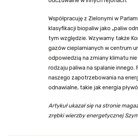
odczuwalne w innych rejonach.
Współpracuję z Zielonymi w Parlam
klasyfikacji biopaliw jako „paliw od
tym względzie. Wzywamy także Komi
gazów cieplarnianych w centrum uni
odpowiedzią na zmiany klimatu nie 
rodzaju paliwa na spalanie innego.
naszego zapotrzebowania na energi
odnawialne, takie jak energia pływ
Artykuł ukazał się na stronie mag
zrębki wierzby energetycznej Szy