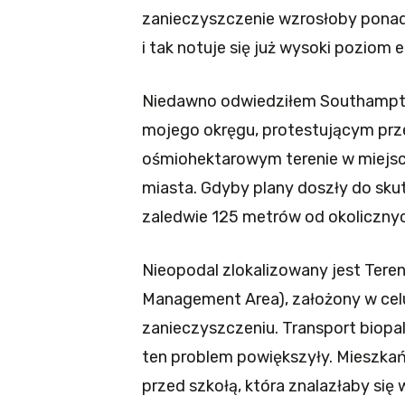
zanieczyszczenie wzrosłoby ponad
i tak notuje się już wysoki poziom 
Niedawno odwiedziłem Southampto
mojego okręgu, protestującym prz
ośmiohektarowym terenie w miejsco
miasta. Gdyby plany doszły do sku
zaledwie 125 metrów od okoliczn
Nieopodal zlokalizowany jest Teren
Management Area), założony w celu
zanieczyszczeniu. Transport biopali
ten problem powiększyły. Mieszkańc
przed szkołą, która znalazłaby się 