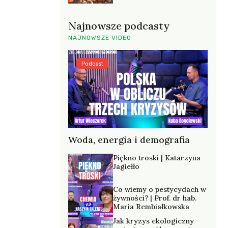
Najnowsze podcasty
NAJNOWSZE VIDEO
Podcast
Woda, energia i demografia
Piękno troski | Katarzyna
Jagiełło
Co wiemy o pestycydach w
żywności? | Prof. dr hab.
Maria Rembiałkowska
Jak kryzys ekologiczny