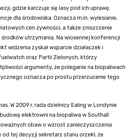
nezji, gdzie karczuje się lasy pod ich uprawę.
cje dla środowiska. Oznacza m.in. wylesianie,
wiatowych cen żywności, a także zniszczenie
 środków utrzymania. Na wiosennej konferencji
punkt widzenia zyskał wsparcie działaczek i
fuelwatch oraz Partii Zielonych, którzy
tpliwości argumenty, że poleganie na biopaliwach
tycznego oznacza po prostu przerzucenie tego
nas. W 2009 r. rada dzielnicy Ealing w Londynie
 budowę elektrowni na biopaliwa w Southall
u poważnych obaw o wzrost zanieczyszczenia
od tej decyzji sekretarz stanu orzekł, że