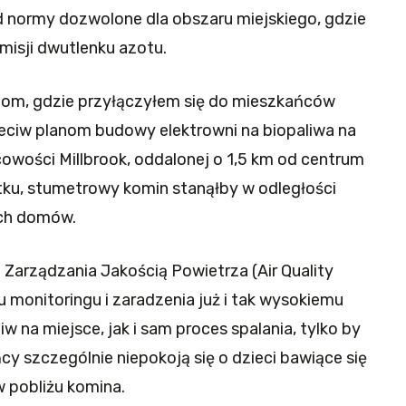
 normy dozwolone dla obszaru miejskiego, gdzie
emisji dwutlenku azotu.
m, gdzie przyłączyłem się do mieszkańców
eciw planom budowy elektrowni na biopaliwa na
wości Millbrook, oddalonej o 1,5 km od centrum
tku, stumetrowy komin stanąłby w odległości
ych domów.
 Zarządzania Jakością Powietrza (Air Quality
 monitoringu i zaradzenia już i tak wysokiemu
w na miejsce, jak i sam proces spalania, tylko by
y szczególnie niepokoją się o dzieci bawiące się
w pobliżu komina.