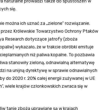
a naturalne prowadzi także do spustoszeń w
ych się.
 nie można ich uznać za „zielone” rozwiązanie.
 przez Królewskie Towarzystwo Ochrony Ptaków
ya Research dotyczące jatrofy (zboża
paliw) wykazało, że w trakcie obróbki emituje
cieplarnianych niż paliwa kopalne. To pozbawia
iwa stanowiły zieloną, odnawialną alternatywę
edzi na unijną dyrektywę w sprawie odnawialnych
 by do 2020 r. 20% całej energii zużywanej w UE
”, wiele krajów członkowskich zwraca się w
iw tanie zboża uprawiane są w krajach