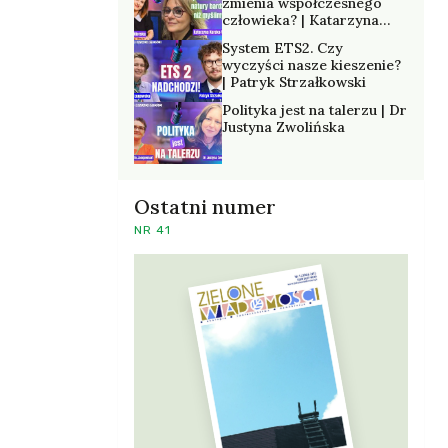
zmienia współczesnego
człowieka? | Katarzyna
Kurska-Wilk
System ETS2. Czy
wyczyści nasze kieszenie?
| Patryk Strzałkowski
Polityka jest na talerzu | Dr
Justyna Zwolińska
Ostatni numer
NR 41