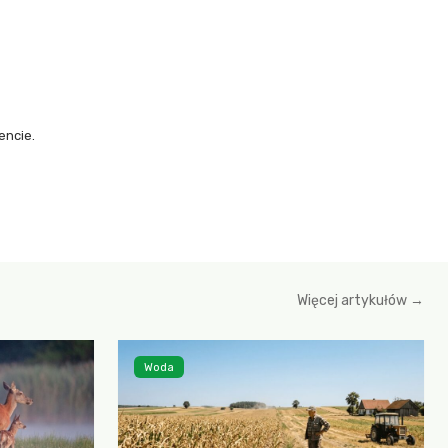
encie.
Więcej artykułów →
Woda