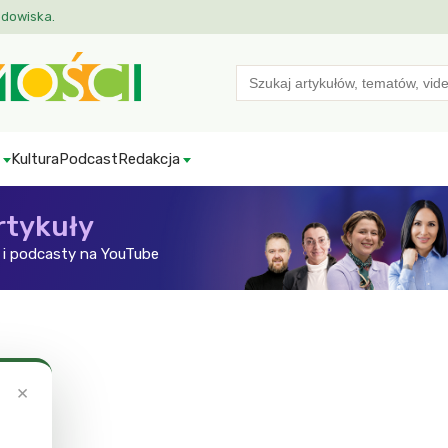
odowiska.
Search
for:
Kultura
Podcast
Redakcja
rtykuły
i podcasty na YouTube
×