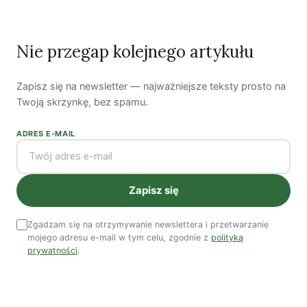
„Żołnierze Wyklęci” czyli polski Hot Take | Dr hab.
Piotr Majewski
Nie przegap kolejnego artykułu
Ostatni numer
NR 41
Zapisz się na newsletter — najważniejsze teksty prosto na
Twoją skrzynkę, bez spamu.
ADRES E-MAIL
Zapisz się
Zgadzam się na otrzymywanie newslettera i przetwarzanie
mojego adresu e-mail w tym celu, zgodnie z
polityką
prywatności
.
Zobacz wszystkie numery →
Nasi autorzy