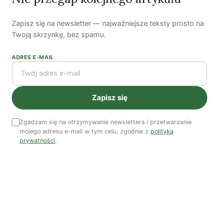
Najnowsze artykuły
Zapisz się na newsletter — najważniejsze teksty prosto na
OSTATNIE PUBLIKACJE
Twoją skrzynkę, bez spamu.
ADRES E-MAIL
Zapisz się
Zgadzam się na otrzymywanie newslettera i przetwarzanie
mojego adresu e-mail w tym celu, zgodnie z
polityką
prywatności
.
Czy AI wypije naszą wodę?
Dwugłos o sztuce i przyrodzie: Niebo
Koniec z „państwem w państwie”