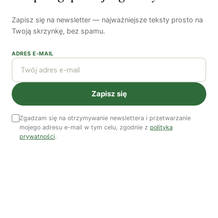
Zapisz się na newsletter — najważniejsze teksty prosto na
Twoją skrzynkę, bez spamu.
ADRES E-MAIL
Zapisz się
Zobacz wszystkie numery →
Zgadzam się na otrzymywanie newslettera i przetwarzanie
mojego adresu e-mail w tym celu, zgodnie z
polityką
Nasi autorzy
prywatności
.
OSTATNIO PUBLIKOWALI
Natalia Rudzka
Dominika Kieruzel
Monika Kostera