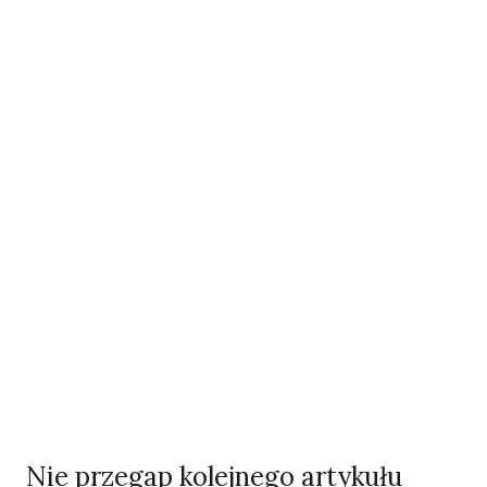
Piękno troski | Katarzyna Jagiełło
Co wiemy o pestycydach w żywności? | Prof. dr
hab. Maria Rembiałkowska
Jak kryzys ekologiczny zmienia współczesnego
człowieka? | Katarzyna Kurska-Wilk
System ETS2. Czy wyczyści nasze kieszenie? |
Patryk Strzałkowski
Polityka jest na talerzu | Dr Justyna Zwolińska
„Żołnierze Wyklęci” czyli polski Hot Take | Dr hab.
Piotr Majewski
Ostatni numer
NR 41
Nie przegap kolejnego artykułu