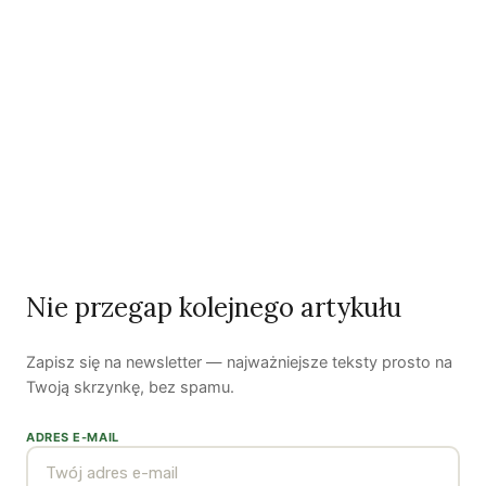
środowiskowych, wiedząc, że to my sami stworzyliśmy
tak nieprzyjazne środowisko.
Fot. Marcin Wrzos
Autorzy
Nie przegap kolejnego artykułu
Zapisz się na newsletter — najważniejsze teksty prosto na
Twoją skrzynkę, bez spamu.
ADRES E-MAIL
Agata Czarnacka