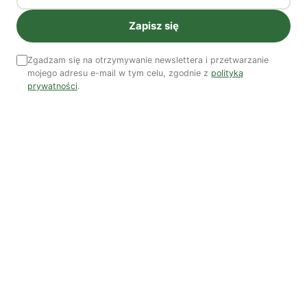
filozofka, feministka, tłumaczka, w Zakładzie Etyki
Uniwersytetu Warszawskiego kończy doktorat poświęcony
Zapisz się
kategorii normalności w psychoanalizie i feminizmie.
Zgadzam się na otrzymywanie newslettera i przetwarzanie
Zobacz wszystkie artykuły autora →
mojego adresu e-mail w tym celu, zgodnie z
polityką
prywatności
.
Najnowsze artykuły
OSTATNIE PUBLIKACJE