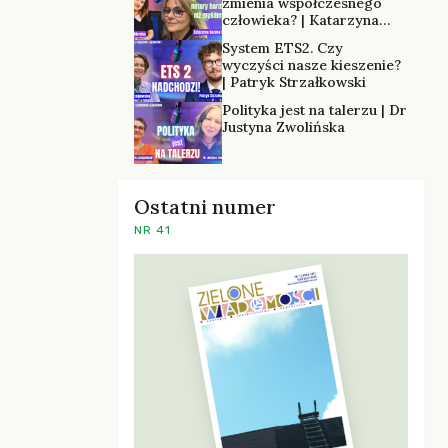
zmienia współczesnego
człowieka? | Katarzyna
Kurska-Wilk
System ETS2. Czy
wyczyści nasze kieszenie?
| Patryk Strzałkowski
Polityka jest na talerzu | Dr
Justyna Zwolińska
Ostatni numer
NR 41