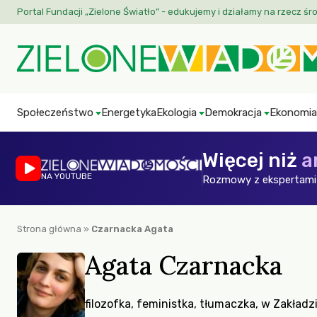
Portal Fundacji „Zielone Światło” - edukujemy i działamy na rzecz śr
Społeczeństwo
Energetyka
Ekologia
Demokracja
Ekonomia
Więcej niż
a
NA YOUTUBE
Rozmowy z ekspertami 
Strona główna
»
Czarnacka Agata
Agata Czarnacka
filozofka, feministka, tłumaczka, w Zakład