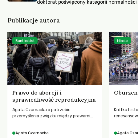
doktorat poświęcony kategorii normalności 
Publikacje autora
Bunt kobiet
Miasto
Prawo do aborcji i
Oburzeni
sprawiedliwość reprodukcyjna
Agata Czarnacka o potrzebie
Krótka histo
przemyślenia związku między prawami
renesansow
reprodukcyjnymi, sytuacją demograficzną
państwo soc
i skrajnie nieprzyjaznym środowiskiem do
Street i Ob
Agata Czarnacka
Agata Cza
życia, które nie zachęca do decyzji o