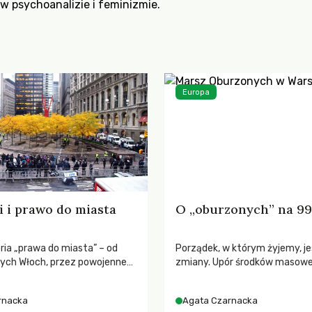
w psychoanalizie i feminizmie.
Europa
 i prawo do miasta
O „oburzonych” na 9
ria „prawa do miasta” – od
Porządek, w którym żyjemy, je
ych Włoch, przez powojenne
zmiany. Upór środków masow
jalne, po epokę Occupy Wall
przekazu, polityków i finansjer
urzonych.
nie widzieć, przypomina zach
rnacka
Agata Czarnacka
dziecka, które zamyka oczy, 