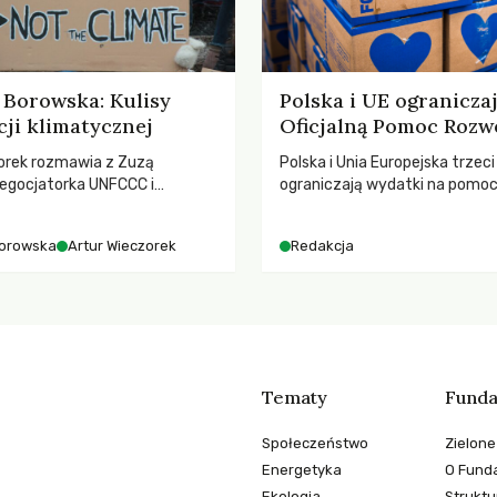
Borowska: Kulisy
Polska i UE ogranicza
ji klimatycznej
Oficjalną Pomoc Rozw
orek rozmawia z Zuzą
Polska i Unia Europejska trzeci
egocjatorka UNFCCC i
ograniczają wydatki na pomo
kuluarach COP, tokenizmie,
– wynika z najnowszych dany
i i nadziei pokładanej w
2025 rok. Spadki obejmują ta
orowska
Artur Wieczorek
Redakcja
imatycznych
dla krajów najbardziej potrzeb
globalnie odnotowano najwięk
tąpnięcie ODA w historii. Jaki
konsekwencje tych decyzji dla
dotkniętego kryzysami i ubó
Tematy
Funda
Społeczeństwo
Zielone
Energetyka
O Funda
Ekologia
Struktu