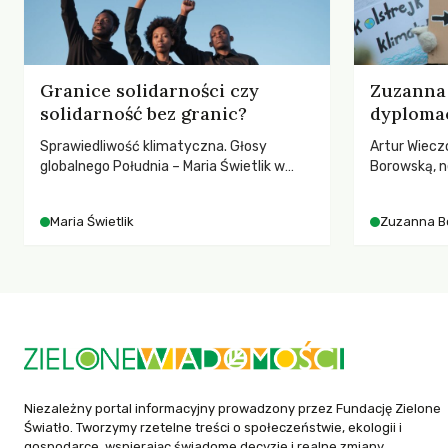
Granice solidarności czy
Zuzanna 
solidarność bez granic?
dyplomac
Sprawiedliwość klimatyczna. Głosy
Artur Wiecz
globalnego Południa – Maria Świetlik w
Borowską, n
rozmowach o prawach pracowniczych w
YOUNGO – o 
czasach globalnych podziałów.
różnorodnośc
Maria Świetlik
Zuzanna B
ruchach kl
Niezależny portal informacyjny prowadzony przez Fundację Zielone
Światło. Tworzymy rzetelne treści o społeczeństwie, ekologii i
gospodarce, wspierając świadome decyzje i realne zmiany.