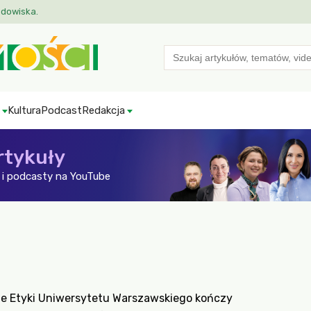
odowiska.
Search
for:
Kultura
Podcast
Redakcja
rtykuły
i podcasty na YouTube
zie Etyki Uniwersytetu Warszawskiego kończy