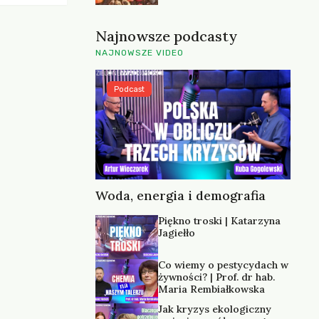
lankę.
Najnowsze podcasty
NAJNOWSZE VIDEO
Podcast
Woda, energia i demografia
Piękno troski | Katarzyna
Jagiełło
Co wiemy o pestycydach w
żywności? | Prof. dr hab.
Maria Rembiałkowska
Jak kryzys ekologiczny