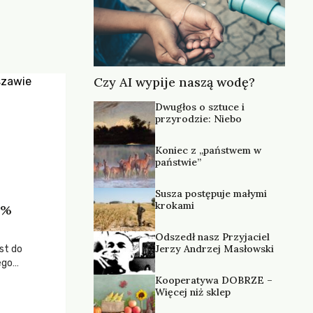
Czy AI wypije naszą wodę?
Dwugłos o sztuce i
przyrodzie: Niebo
Koniec z „państwem w
państwie”
Susza postępuje małymi
krokami
9%
Odszedł nasz Przyjaciel
Jerzy Andrzej Masłowski
st do
ego
y, by tego
Kooperatywa DOBRZE –
owanie
Więcej niż sklep
żeby