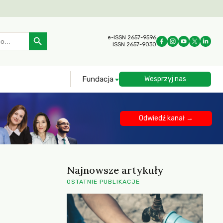
Search Button
e-ISSN 2657-9596
ISSN 2657-9030
Fundacja
Wesprzyj nas
Odwiedź kanał →
Najnowsze artykuły
OSTATNIE PUBLIKACJE