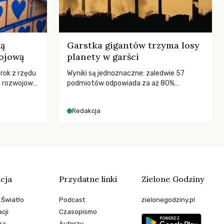
ją
Garstka gigantów trzyma losy
ojową
planety w garści
 rok z rzędu
Wyniki są jednoznaczne: zaledwie 57
c rozwojową
podmiotów odpowiada za aż 80%
ch OECD za
globalnych emisji CO2.
kże wsparcie
Redakcja
ujących, a
sze
e będą
 świata
stwem?
cja
Przydatne linki
Zielone Godziny
 Światło
Podcast
zielonegodziny.pl
cji
Czasopismo
ra
Autorzy