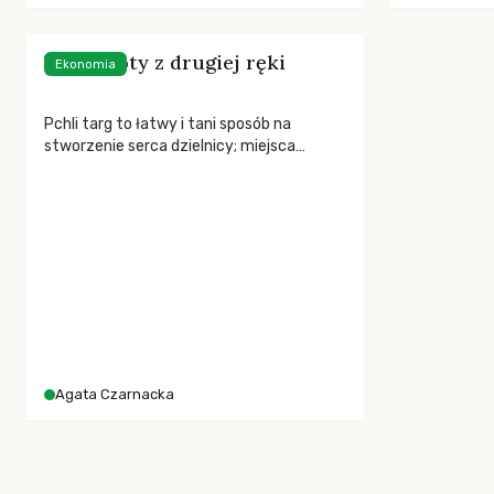
urodzeniu dziecka.
Wspólnoty z drugiej ręki
Ekonomia
Pchli targ to łatwy i tani sposób na
stworzenie serca dzielnicy; miejsca
integracji mieszkańców w różnym wieku i
sytuacji majątkowej.
Agata Czarnacka