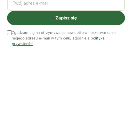
RWS
Zapisz się
Nieco nowszym i stale rozwijającym się sposobem na
wsparcie drobnego rolnictwa jest system Rolnictwo
Zgadzam się na otrzymywanie newslettera i przetwarzanie
Wspierane przez Społeczność (RWS). Zakłada on
mojego adresu e-mail w tym celu, zgodnie z
polityką
kontraktowanie upraw bezpośrednio u rolników/ek oraz
prywatności
.
współuczestnictwo w kosztach związanych z
prowadzeniem gospodarstwa. W RWS-ie płaci się jakoby
nie tylko za żywność, ale również za rolnictwo.
RWS to model współpracy między konsumentami i
producentami żywności, który tworzy dogodne warunki
działalności dla drobnych gospodarstw rolnych. Relacja
między obiema grupami, zwykle zapośredniczona przez
rynek, na którym główną motywacją jest zysk, zmienia
się w osobisty, oparty na zaufaniu kontakt, w którym