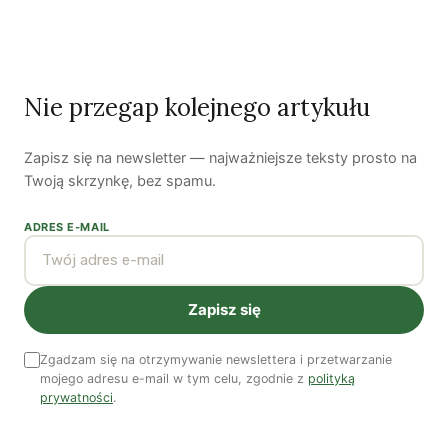
System ETS2. Czy wyczyści nasze kieszenie? |
Patryk Strzałkowski
Polityka jest na talerzu | Dr Justyna Zwolińska
Nie przegap kolejnego artykułu
Ostatni numer
Zapisz się na newsletter — najważniejsze teksty prosto na
NR 41
Twoją skrzynkę, bez spamu.
ADRES E-MAIL
Zapisz się
Zgadzam się na otrzymywanie newslettera i przetwarzanie
mojego adresu e-mail w tym celu, zgodnie z
polityką
prywatności
.
Zobacz wszystkie numery →