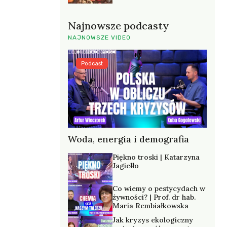
Najnowsze podcasty
NAJNOWSZE VIDEO
Podcast
Woda, energia i demografia
Piękno troski | Katarzyna
Jagiełło
Co wiemy o pestycydach w
żywności? | Prof. dr hab.
Maria Rembiałkowska
Jak kryzys ekologiczny