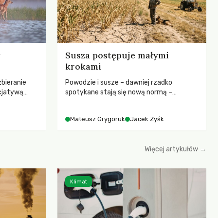
Susza postępuje małymi
krokami
zbieranie
Powodzie i susze – dawniej rzadko
cjatywą
spotykane stają się nową normą –
iany Prawa
rozmowa z dr hab. Mateuszem
ją! apeluje o
Grygorukiem z Centrum Badań Klimatu
Mateusz Grygoruk
Jacek Zyśk
ojekt
SGGW.
le korzystne
erząt,
Więcej artykułów →
hczasowy
łowiectwa w
Klimat