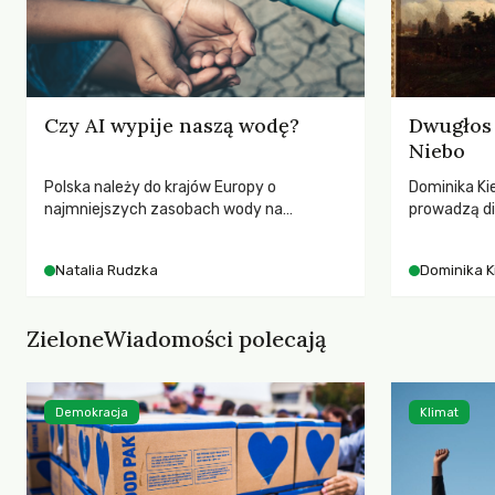
Czy AI wypije naszą wodę?
Dwugłos 
Niebo
Polska należy do krajów Europy o
Dominika Kie
najmniejszych zasobach wody na
prowadzą di
mieszkańca. Każdego lata obserwujemy
przedstawia
wysychające rzeki, obniżający się poziom
jej rezonan
Natalia Rudzka
Dominika K
wód gruntowych i kolejne rekordy
wrażliwość,
temperatur. Mimo to w poszukiwaniu
relację z na
winnych kryzysu klimatycznego i
ZieloneWiadomości polecają
wodnego często patrzymy w stronę
transportu czy nowych technologii.
Tymczasem dane wskazują na znacznie
większy i mniej wygodny problem: skalę
Demokracja
Klimat
wykorzystania zasobów przez produkcję
mięsa i nabiału.