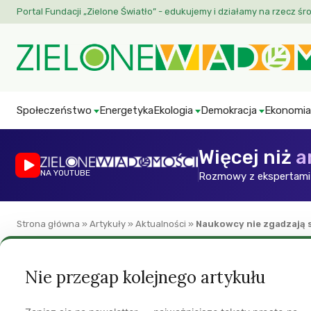
Portal Fundacji „Zielone Światło” - edukujemy i działamy na rzecz śr
Społeczeństwo
Energetyka
Ekologia
Demokracja
Ekonomia
Więcej niż
a
NA YOUTUBE
Rozmowy z ekspertami 
Strona główna
»
Artykuły
»
Aktualności
»
Naukowcy nie zgadzają s
Aktualności
Nie przegap kolejnego artykułu
Naukowcy nie zgad