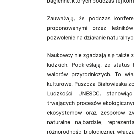
bagienne, których podczas tej konf
Zauważają, że podczas konfere
proponowanymi przez leśników
pozwolenie na działanie naturalny
Naukowcy nie zgadzają się także z
ludzkich. Podkreślają, że status
walorów przyrodniczych. To wła
kulturowe, Puszcza Białowieska z
Ludzkości UNESCO, stanowiąc
trwających procesów ekologicznych
ekosystemów oraz zespołów zwie
naturalne najbardziej reprezen
różnorodności biologicznej, włącz