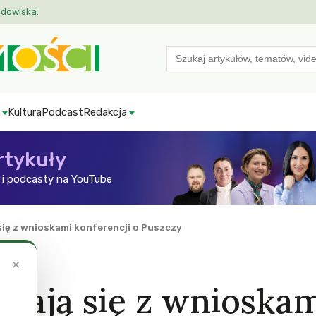
odowiska.
Search
for:
Kultura
Podcast
Redakcja
rtykuły
i podcasty na YouTube
ię z wnioskami konferencji o Puszczy
×
zają się z wnioska