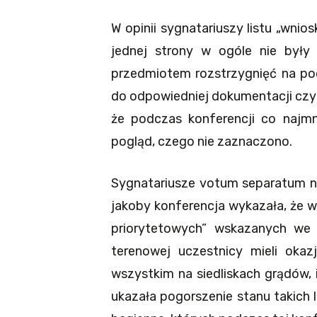
W opinii sygnatariuszy listu „wnio
jednej strony w ogóle nie był
przedmiotem rozstrzygnięć na pod
do odpowiedniej dokumentacji czy 
że podczas konferencji co najm
pogląd, czego nie zaznaczono.
Sygnatariusze votum separatum ni
jakoby konferencja wykazała, że w 
priorytetowych” wskazanych we 
terenowej uczestnicy mieli okaz
wszystkim na siedliskach grądów, 
ukazała pogorszenie stanu takich l