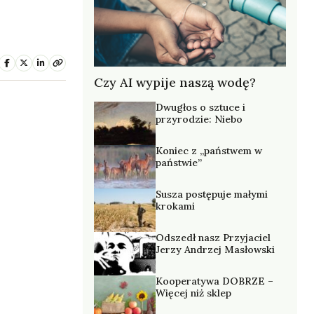
Czy AI wypije naszą wodę?
Dwugłos o sztuce i
przyrodzie: Niebo
Koniec z „państwem w
państwie”
Susza postępuje małymi
krokami
Odszedł nasz Przyjaciel
Jerzy Andrzej Masłowski
Kooperatywa DOBRZE –
Więcej niż sklep