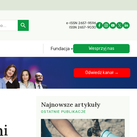
Search Button
e-ISSN 2657-9596
ISSN 2657-9030
Fundacja
Wesprzyj nas
Odwiedź kanał →
Najnowsze artykuły
OSTATNIE PUBLIKACJE
mi