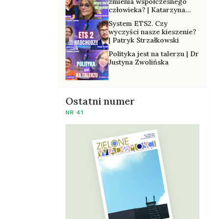
zmienia współczesnego
człowieka? | Katarzyna
Kurska-Wilk
System ETS2. Czy
wyczyści nasze kieszenie?
| Patryk Strzałkowski
Polityka jest na talerzu | Dr
Justyna Zwolińska
Ostatni numer
NR 41