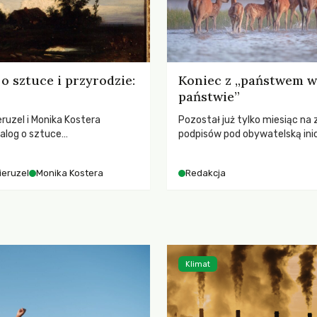
o sztuce i przyrodzie:
Koniec z „państwem w
państwie”
ruzel i Monika Kostera
Pozostał już tylko miesiąc na 
alog o sztuce
podpisów pod obywatelską ini
jącej niebo i kosmos, ukazując
ustawodawczą dotyczącą zm
sowy wpływ na ludzką
łowieckiego. Fundacja Niech Ży
ieruzel
Monika Kostera
Redakcja
 odczuwanie przestrzeni oraz
pełną mobilizację, ponieważ pr
turą.
zawiera historyczne i niezwyk
rozwiązania dla przyrody i zwi
radykalnie zmieniając dotyc
paradygmat funkcjonowania 
Polsce.
Klimat