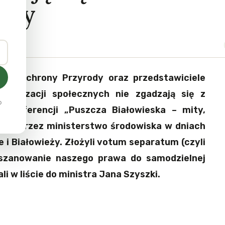
zczy
dy Ochrony Przyrody oraz przedstawiciele
rganizacji społecznych nie zgadzają się z
o
konferencji „Puszcza Białowieska – mity,
wanej przez ministerstwo środowiska w dniach
 i Białowieży. Złożyli votum separatum (czyli
uszanowanie naszego prawa do samodzielnej
ali w liście do ministra Jana Szyszki.