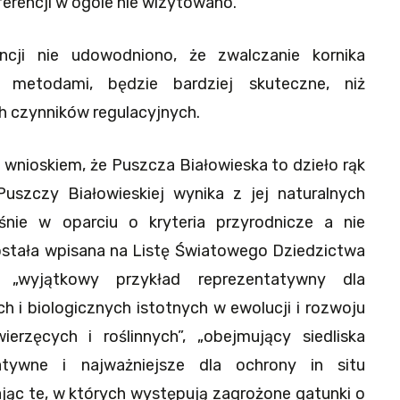
erencji w ogóle nie wizytowano.
ncji nie udowodniono, że zwalczanie kornika
 metodami, będzie bardziej skuteczne, niż
ch czynników regulacyjnych.
 wnioskiem, że Puszcza Białowieska to dzieło rąk
 Puszczy Białowieskiej wynika z jej naturalnych
śnie w oparciu o kryteria przyrodnicze a nie
ostała wpisana na Listę Światowego Dziedzictwa
 „wyjątkowy przykład reprezentatywny dla
 i biologicznych istotnych w ewolucji i rozwoju
rzęcych i roślinnych”, „obejmujący siedliska
tatywne i najważniejsze dla ochrony in situ
ając te, w których występują zagrożone gatunki o