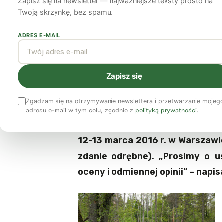
Zapisz się na newsletter — najważniejsze teksty prosto na
konferencji o Pus
Twoją skrzynkę, bez spamu.
ADRES E-MAIL
23 marca 2016
4 min czytania
Zapisz się
Przewodniczący Państwowej Ra
kilku ośrodków naukowych i o
Zgadzam się na otrzymywanie newslettera i przetwarzanie mojeg
wnioskami sformułowanymi po 
adresu e-mail w tym celu, zgodnie z
polityką prywatności
.
fakty i przyszłość”, zorganizo
12-13 marca 2016 r. w Warszawie
zdanie odrębne). „Prosimy o 
oceny i odmiennej opinii” – napis