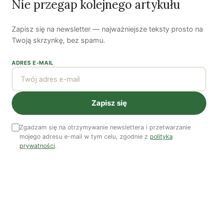
Nie przegap kolejnego artykułu
Zapisz się na newsletter — najważniejsze teksty prosto na
Twoją skrzynkę, bez spamu.
ADRES E-MAIL
Zapisz się
Zobacz wszystkie numery →
Zgadzam się na otrzymywanie newslettera i przetwarzanie
mojego adresu e-mail w tym celu, zgodnie z
polityką
prywatności
.
Nasi autorzy
OSTATNIO PUBLIKOWALI