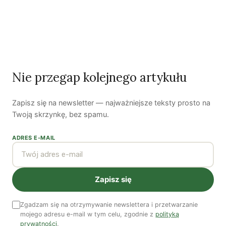
Autorzy
Nie przegap kolejnego artykułu
Anna Szołucha
politolożka, doktorantka, zajmuje się problematyką
Zapisz się na newsletter — najważniejsze teksty prosto na
współczesnych ruchów społecznych. Jedna z inicjatorek
Twoją skrzynkę, bez spamu.
Nowego Otwarcia Uniwersytetu
.
ADRES E-MAIL
Zobacz wszystkie artykuły autora →
Najnowsze artykuły
Zapisz się
OSTATNIE PUBLIKACJE
Zgadzam się na otrzymywanie newslettera i przetwarzanie
mojego adresu e-mail w tym celu, zgodnie z
polityką
prywatności
.