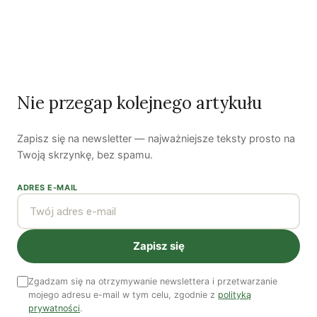
Nie przegap kolejnego artykułu
Czy AI wypije naszą wodę?
Zapisz się na newsletter — najważniejsze teksty prosto na
Dwugłos o sztuce i przyrodzie: Niebo
Twoją skrzynkę, bez spamu.
ADRES E-MAIL
Koniec z „państwem w państwie”
Susza postępuje małymi krokami
Zapisz się
Odszedł nasz Przyjaciel Jerzy Andrzej Masłowski
Zgadzam się na otrzymywanie newslettera i przetwarzanie
mojego adresu e-mail w tym celu, zgodnie z
polityką
Kooperatywa DOBRZE – Więcej niż sklep
prywatności
.