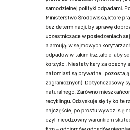
samodzielnej polityki odpadami. P
Ministerstwo Środowiska, które pr
bez determinacji, by sprawę dopr
uczestniczące w posiedzeniach se
alarmują: w sejmowych korytarzac
odpadów w takim kształcie, aby se
korzyści. Niestety kary za obecny 
natomiast są prywatne i pozostają
zagranicznych). Dotychczasowy sy
naturalnego. Zarówno mieszkańcom,
recyklingu. Odzyskuje się tylko te 
najczęściej po prostu wywozi się 
czyli nieodzowny warunkiem skuteczn
firm – odbiorców odpadów nieopłac