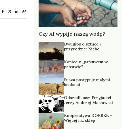
Czy AI wypije naszą wodę?
Dwugłos o sztuce i
przyrodzie: Niebo
Koniec z „państwem w
państwie”
Susza postępuje małymi
krokami
Odszedł nasz Przyjaciel
Jerzy Andrzej Masłowski
Kooperatywa DOBRZE –
Więcej niż sklep