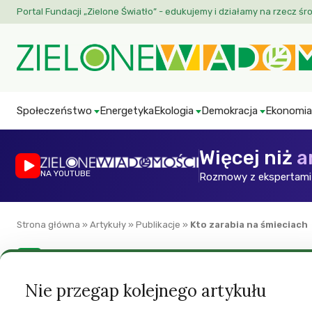
Portal Fundacji „Zielone Światło” - edukujemy i działamy na rzecz śr
Społeczeństwo
Energetyka
Ekologia
Demokracja
Ekonomia
Więcej niż
a
NA YOUTUBE
Rozmowy z ekspertami 
Strona główna
»
Artykuły
»
Publikacje
»
Kto zarabia na śmieciach
ZW
Kto zarabia na śm
Nie przegap kolejnego artykułu