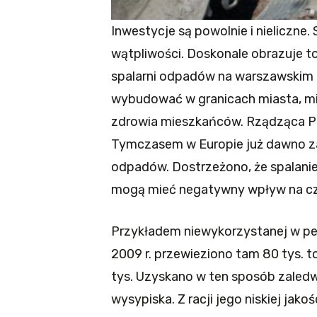
Inwestycje są powolnie i nieliczne
wątpliwości. Doskonale obrazuje to
spalarni odpadów na warszawskim 
wybudować w granicach miasta, mi
zdrowia mieszkańców. Rządząca P
Tymczasem w Europie już dawno za
odpadów. Dostrzeżono, że spalanie
mogą mieć negatywny wpływ na czł
Przykładem niewykorzystanej w peł
2009 r. przewieziono tam 80 tys. t
tys. Uzyskano w ten sposób zaled
wysypiska. Z racji jego niskiej jak