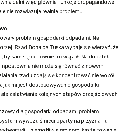
wnia pełni więc głównie funkcje propagandowe.
ale nie rozwiązuje realnie problemu.
awo
orowały problem gospodarki odpadami. Na
orzej. Rząd Donalda Tuska wydaje się wierzyć, że
 by sam się cudownie rozwiązał. Na dodatek
ompostownia nie może się równać z nowym
ałania rządu zdają się koncentrować nie wokół
, jakimi jest dostosowywanie gospodarki
ale załatwianie kolejnych etapów przejściowych.
uczowy dla gospodarki odpadami problem
 system wywozu śmieci oparty na przyznaniu
 wytworzyli, uniemożliwia gminom kształtowanie