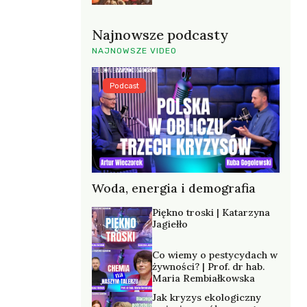
Najnowsze podcasty
NAJNOWSZE VIDEO
Podcast
Woda, energia i demografia
Piękno troski | Katarzyna
Jagiełło
Co wiemy o pestycydach w
żywności? | Prof. dr hab.
Maria Rembiałkowska
Jak kryzys ekologiczny