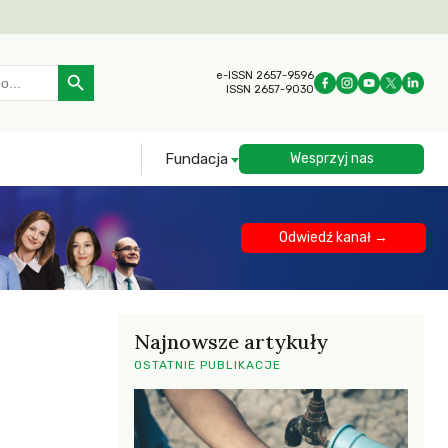
Search Button
e-ISSN 2657-9596
ISSN 2657-9030
Fundacja
Wesprzyj nas
Odwiedź kanał →
Najnowsze artykuły
OSTATNIE PUBLIKACJE