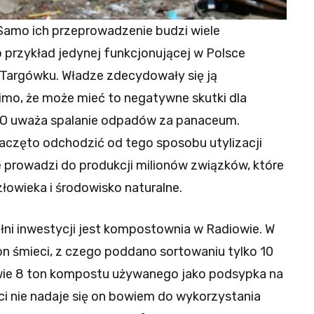
. Samo ich przeprowadzenie budzi wiele
 przykład jedynej funkcjonującej w Polsce
Targówku. Władze zdecydowały się ją
mo, że może mieć to negatywne skutki dla
O uważa spalanie odpadów za panaceum.
częto odchodzić od tego sposobu utylizacji
 prowadzi do produkcji milionów związków, które
owieka i środowisko naturalne.
ni inwestycji jest kompostownia w Radiowie. W
on śmieci, z czego poddano sortowaniu tylko 10
wie 8 ton kompostu używanego jako podsypka na
ości nie nadaje się on bowiem do wykorzystania