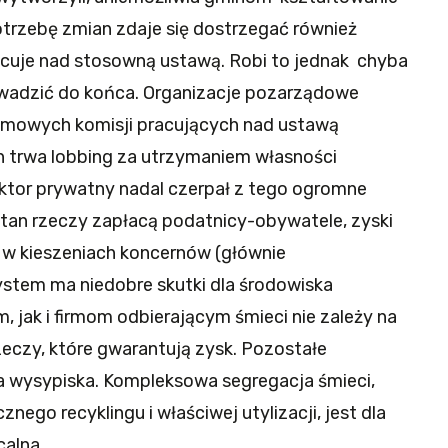
otrzebę zmian zdaje się dostrzegać również
acuje nad stosowną ustawą. Robi to jednak chyba
owadzić do końca. Organizacje pozarządowe
jmowych komisji pracujących nad ustawą
h trwa lobbing za utrzymaniem własności
ktor prywatny nadal czerpał z tego ogromne
stan rzeczy zapłacą podatnicy-obywatele, zyski
 w kieszeniach koncernów (głównie
stem ma niedobre skutki dla środowiska
 jak i firmom odbierającym śmieci nie zależy na
rzeczy, które gwarantują zysk. Pozostałe
na wysypiska. Kompleksowa segregacja śmieci,
ego recyklingu i właściwej utylizacji, jest dla
alna.