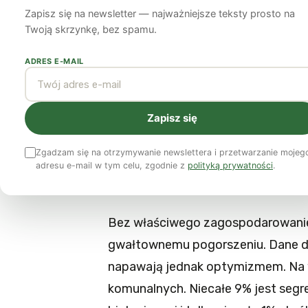
Zapisz się na newsletter — najważniejsze teksty prosto na
Marcin Wrzos
5 grudnia 2010
6 min czytania
Twoją skrzynkę, bez spamu.
ADRES E-MAIL
Gospodarka odpadami jest jednym
przed współczesnymi społecze
konsumpcji i proporcjonalnie do
Zapisz się
odpadów. Potrzeba zdecydowanyc
Zgadzam się na otrzymywanie newslettera i przetwarzanie mojeg
ilość śmieci składowanych na wy
adresu e-mail w tym celu, zgodnie z
polityką prywatności
.
zagrożeń dla środowiska natura
Bez właściwego zagospodarowanie 
gwałtownemu pogorszeniu. Dane d
napawają jednak optymizmem. Na 
komunalnych. Niecałe 9% jest se