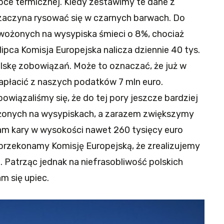
róbce termicznej. Kiedy zestawimy te dane z
zaczyna rysować się w czarnych barwach. Do
ywożonych na wysypiska śmieci o 8%, chociaż
lipca Komisja Europejska nalicza dziennie 40 tys.
olskę zobowiązań. Może to oznaczać, że już w
apłacić z naszych podatków 7 mln euro.
owiązaliśmy się, że do tej pory jeszcze bardziej
onych na wysypiskach, a zarazem zwiększymy
nam kary w wysokości nawet 260 tysięcy euro
i przekonamy Komisję Europejską, że zrealizujemy
 Patrząc jednak na niefrasobliwość polskich
m się upiec.