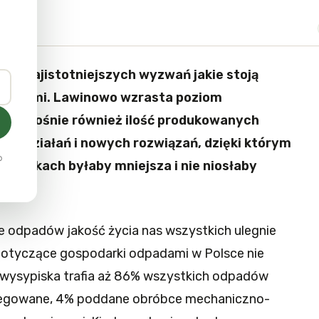
 z najistotniejszych wyzwań jakie stoją
ństwami. Lawinowo wzrasta poziom
 tego rośnie również ilość produkowanych
h działań i nowych rozwiązań, dzięki którym
o
sypiskach byłaby mniejsza i nie niosłaby
lnego.
odpadów jakość życia nas wszystkich ulegnie
otyczące gospodarki odpadami w Polsce nie
wysypiska trafia aż 86% wszystkich odpadów
gregowane, 4% poddane obróbce mechaniczno-