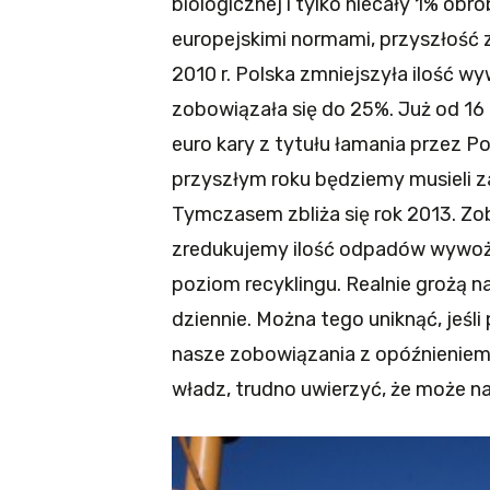
biologicznej i tylko niecały 1% ob
europejskimi normami, przyszłość 
2010 r. Polska zmniejszyła ilość w
zobowiązała się do 25%. Już od 16 
euro kary z tytułu łamania przez P
przyszłym roku będziemy musieli z
Tymczasem zbliża się rok 2013. Zob
zredukujemy ilość odpadów wywoż
poziom recyklingu. Realnie grożą 
dziennie. Można tego uniknąć, jeśl
nasze zobowiązania z opóźnieniem.
władz, trudno uwierzyć, że może na