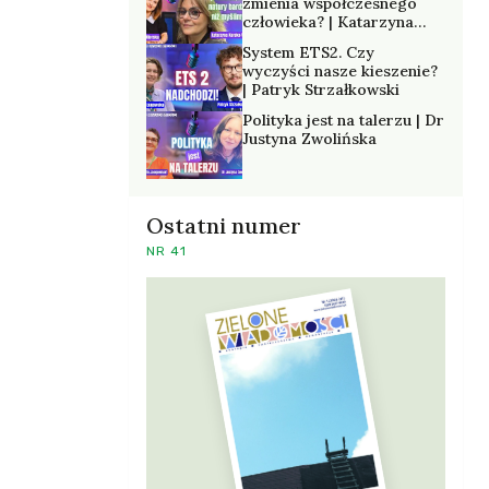
zmienia współczesnego
człowieka? | Katarzyna
Kurska-Wilk
System ETS2. Czy
wyczyści nasze kieszenie?
| Patryk Strzałkowski
Polityka jest na talerzu | Dr
Justyna Zwolińska
Ostatni numer
NR 41