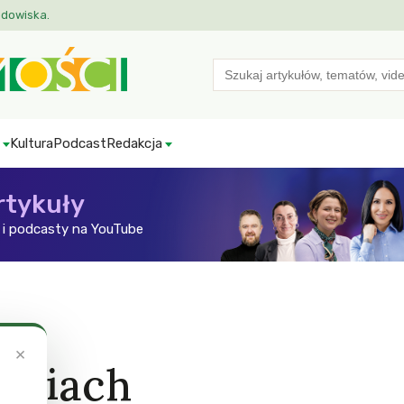
odowiska.
Search
for:
Kultura
Podcast
Redakcja
rtykuły
i podcasty na YouTube
×
ieciach