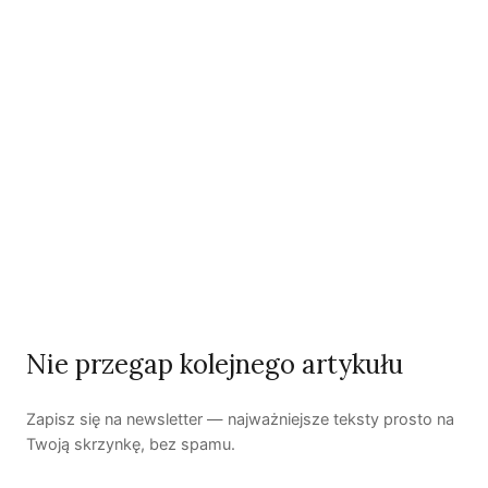
Iwona Borchulska
Iwona Borchulska jest pielęgniarką i działaczką związkową, do
2013 r. była przewodniczącą Ogólnopolskiego Związku
Zawodowego Pielęgniarek i Położnych. Uczestniczka
„białego miasteczka” przed siedzibą premiera w 2007 r.
Członkini Rady Krajowej Partii Zieloni.
Zobacz wszystkie artykuły autora →
Najnowsze artykuły
OSTATNIE PUBLIKACJE
Nie przegap kolejnego artykułu
Zapisz się na newsletter — najważniejsze teksty prosto na
Twoją skrzynkę, bez spamu.