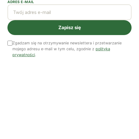
ADRES E-MAIL
Zapisz się
Czy AI wypije naszą wodę?
Zgadzam się na otrzymywanie newslettera i przetwarzanie
Dwugłos o sztuce i przyrodzie: Niebo
mojego adresu e-mail w tym celu, zgodnie z
polityką
prywatności
.
Koniec z „państwem w państwie”
Susza postępuje małymi krokami
Odszedł nasz Przyjaciel Jerzy Andrzej Masłowski
Kooperatywa DOBRZE – Więcej niż sklep
Najnowsze podcasty