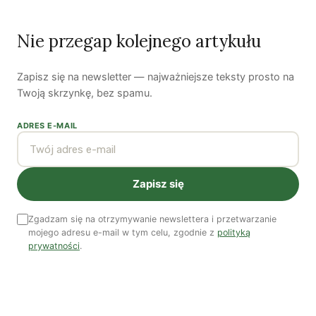
Nie przegap kolejnego artykułu
Ostatni numer
NR 41
Zapisz się na newsletter — najważniejsze teksty prosto na
Twoją skrzynkę, bez spamu.
ADRES E-MAIL
Zapisz się
Zgadzam się na otrzymywanie newslettera i przetwarzanie
mojego adresu e-mail w tym celu, zgodnie z
polityką
Zobacz wszystkie numery →
prywatności
.
Nasi autorzy
OSTATNIO PUBLIKOWALI