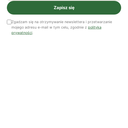
Zapisz się
Zgadzam się na otrzymywanie newslettera i przetwarzanie
mojego adresu e-mail w tym celu, zgodnie z
polityką
Czytaj także
Więcej artykułów →
prywatności
.
Klimat
Czy AI wypije naszą wodę?
Polska należy do krajów Europy o najmniejszych zasobach
wody na mieszkańca. Każdego lata obserwujemy
wysychające rzeki, obniżający się poziom wód gruntowych i