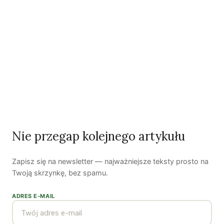
Kuba Gogolewski
Artur Wieczorek
Natalia Rudzka
Dominika Kieruzel
Monika Kostera
Redakcja
Nie przegap kolejnego artykułu
Wspieraj niezależne media
TWOJE WSPARCIE MA ZNACZENIE
Zapisz się na newsletter — najważniejsze teksty prosto na
Pomóż nam tworzyć rzetelne treści i rozwijać
Twoją skrzynkę, bez spamu.
portal. Dzięki Tobie możemy publikować rzetelne
treści i rozwijać niezależne medium.
ADRES E-MAIL
Wesprzyj nas →