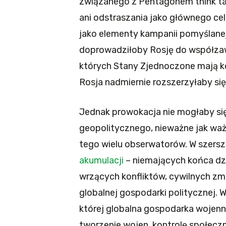
związanego z Pentagonem think tan
ani odstraszania jako głównego celu
jako elementy kampanii pomyślanej
doprowadziłoby Rosję do współza
których Stany Zjednoczone mają k
Rosja nadmiernie rozszerzyłaby si
Jednak prowokacja nie mogłaby s
geopolitycznego, nieważne jak waż
tego wielu obserwatorów. W szersz
akumulacji
– niemających końca dzi
wrzących konfliktów, cywilnych z
globalnej gospodarki politycznej. 
której globalna gospodarka wojenn
tworzenie wojen, kontrolę społecz