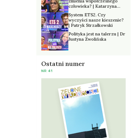
zmienia współczesnego
człowieka? | Katarzyna
Kurska-Wilk
System ETS2. Czy
wyczyści nasze kieszenie?
| Patryk Strzałkowski
Polityka jest na talerzu | Dr
Justyna Zwolińska
Ostatni numer
NR 41