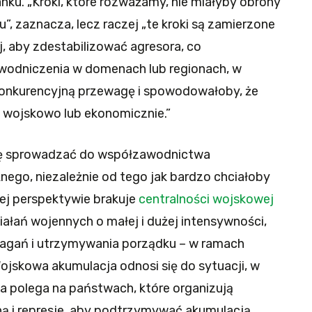
ku. „Kroki, które rozważamy, nie miałyby obrony
”, zaznacza, lecz raczej „te kroki są zamierzone
, aby zdestabilizować agresora, co
wodniczenia w domenach lub regionach, w
onkurencyjną przewagę i spowodowałoby, że
ę wojskowo lub ekonomicznie.”
ię sprowadzać do współzawodnictwa
nego, niezależnie od tego jak bardzo chciałoby
ej perspektywie brakuje
centralności wojskowej
ałań wojennych o małej i dużej intensywności,
magań i utrzymywania porządku – w ramach
Wojskowa akumulacja odnosi się do sytuacji, w
a polega na państwach, które organizują
ną i represje, aby podtrzymywać akumulacją