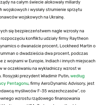
 rządy na całym świecie alokowały miliardy
wojskowych i wysłały strumienie sprzętu
onawców wojskowych na Ukrainę.
cych się bezpieczeństwem nagle wzrosły na
 rozpoczęciu konfliktu udziały firmy Raytheon
Dynamics o dwanaście procent, Lockheed Martin o
Grumman o dwadzieścia dwa procent, podczas
 z wojnami w Europie, Indiach i innych miejscach
 w oczekiwaniu na wykładniczy wzrost w
 Rosyjski prezydent Władimir Putin,
według
wcy Pentagonu
, firmy AeroDynamic Advisory, jest
rzedawcą myśliwców F-35 wszechczasów”, co
townego wzrostu rządowego finansowania