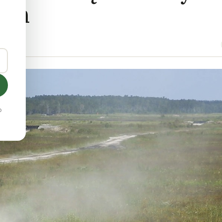
jen
o