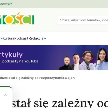
odowiska.
Search
for:
Kultura
Podcast
Redakcja
rtykuły
i podcasty na YouTube
alizm stał się zależny od rozpoczynania wojen
×
m stał się zależny o