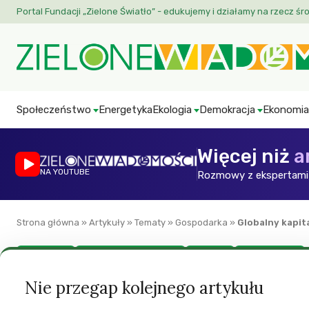
Portal Fundacji „Zielone Światło” - edukujemy i działamy na rzecz śr
Społeczeństwo
Energetyka
Ekologia
Demokracja
Ekonomia
Więcej niż
a
NA YOUTUBE
Rozmowy z ekspertami 
Strona główna
»
Artykuły
»
Tematy
»
Gospodarka
»
Globalny kapit
Gospodarka
Polityka międzynarodowa
Przedruki
Społeczeństwo
Globalny kapitaliz
Nie przegap kolejnego artykułu