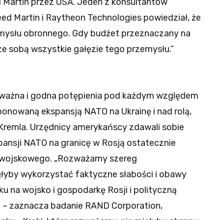
Martin przez USA. Jeden z konsultantów
ed Martin i Raytheon Technologies powiedział, że
emysłu obronnego. Gdy budżet przeznaczany na
ze sobą wszystkie gałęzie tego przemysłu.”
ozważna i godna potępienia pod każdym względem
onowaną ekspansją NATO na Ukrainę i nad rolą,
remla. Urzędnicy amerykańscy zdawali sobie
pansji NATO na granicę w Rosją ostatecznie
 wojskowego. „Rozważamy szereg
głyby wykorzystać faktyczne słabości i obawy
ku na wojsko i gospodarkę Rosji i polityczną
ą” – zaznacza badanie RAND Corporation,