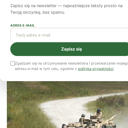
rozpoczynania wo
Zapisz się na newsletter — najważniejsze teksty prosto na
Twoją skrzynkę, bez spamu.
I. Robinson William
6 maja 2022
14 min czytania
ADRES E-MAIL
Zapisz się
Zgadzam się na otrzymywanie newslettera i przetwarzanie mojeg
adresu e-mail w tym celu, zgodnie z
polityką prywatności
.