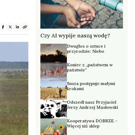
Czy AI wypije naszą wodę?
Dwugłos o sztuce i
przyrodzie: Niebo
Koniec z „państwem w
państwie”
Susza postępuje małymi
krokami
Odszedł nasz Przyjaciel
Jerzy Andrzej Masłowski
Kooperatywa DOBRZE –
Więcej niż sklep