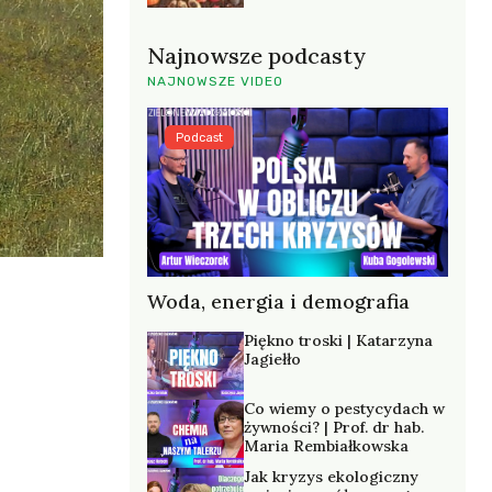
Najnowsze podcasty
NAJNOWSZE VIDEO
Podcast
Woda, energia i demografia
Piękno troski | Katarzyna
Jagiełło
Co wiemy o pestycydach w
żywności? | Prof. dr hab.
Maria Rembiałkowska
Jak kryzys ekologiczny