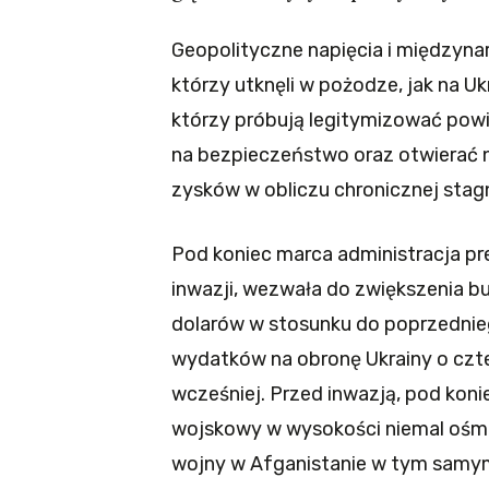
Geopolityczne napięcia i międzyna
którzy utknęli w pożodze, jak na Uk
którzy próbują legitymizować pow
na bezpieczeństwo oraz otwierać n
zysków w obliczu chronicznej stag
Pod koniec marca administracja pr
inwazji, wezwała do zwiększenia b
dolarów w stosunku do poprzedni
wydatków na obronę Ukrainy o czte
wcześniej. Przed inwazją, pod koni
wojskowy w wysokości niemal ośm
wojny w Afganistanie w tym samym 