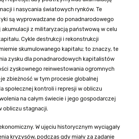
gnacji i nasycania światowych rynków. Te
ktyki są wyprowadzane do ponadnarodowego
ej akumulacji z militaryzacją państwową w celu
itału. Cykle destrukcji i rekonstrukcji
miernie skumulowanego kapitału; to znaczy, te
nia zysku dla ponadnarodowych kapitalistów
ości zyskownego reinwestowania ogromnych
eje zbieżność w tym procesie globalnej
 społecznej kontroli i represji w obliczu
lenia na całym świecie i jego gospodarczej
 obliczu stagnacji.
ekonomiczny. W ujęciu historycznym wyciągały
nia kryzysów, podczas gdy miały za zadanie