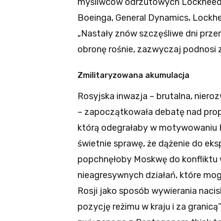
myśliwców odrzutowych Lockheed 
Boeinga, General Dynamics, Lockhe
„Nastały znów szczęśliwe dni prz
obronę rośnie, zazwyczaj podnosi 
Zmilitaryzowana akumulacja
Rosyjska inwazja – brutalna, nier
– zapoczątkowała debatę nad prop
którą odegrałaby w motywowaniu K
świetnie sprawę, że dążenie do eks
popchnęłoby Moskwę do konfliktu
nieagresywnych działań, które mo
Rosji jako sposób wywierania nacis
pozycję reżimu w kraju i za granic