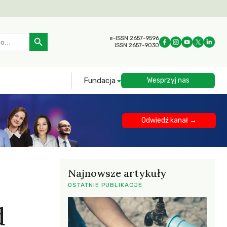
Search Button
e-ISSN 2657-9596
ISSN 2657-9030
Fundacja
Wesprzyj nas
Odwiedź kanał →
Najnowsze artykuły
OSTATNIE PUBLIKACJE
d