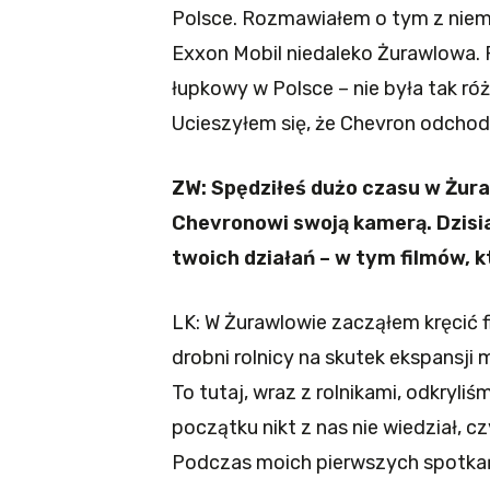
Polsce. Rozmawiałem o tym z niemi
Exxon Mobil niedaleko Żurawlowa. P
łupkowy w Polsce – nie była tak ró
Ucieszyłem się, że Chevron odchodz
ZW: Spędziłeś dużo czasu w Żur
Chevronowi swoją kamerą. Dzisia
twoich działań – w tym filmów, 
LK: W Żurawlowie zacząłem kręcić f
drobni rolnicy na skutek ekspansj
To tutaj, wraz z rolnikami, odkryl
początku nikt z nas nie wiedział, c
Podczas moich pierwszych spotkań