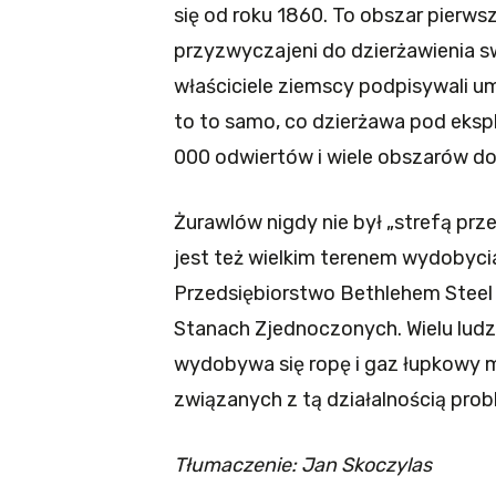
się od roku 1860. To obszar pier
przyzwyczajeni do dzierżawienia s
właściciele ziemscy podpisywali um
to to samo, co dzierżawa pod ekspl
000 odwiertów i wiele obszarów 
Żurawlów nigdy nie był „strefą pr
jest też wielkim terenem wydobycia
Przedsiębiorstwo Bethlehem Steel
Stanach Zjednoczonych. Wielu ludzi 
wydobywa się ropę i gaz łupkowy m
związanych z tą działalnością pro
Tłumaczenie: Jan Skoczylas