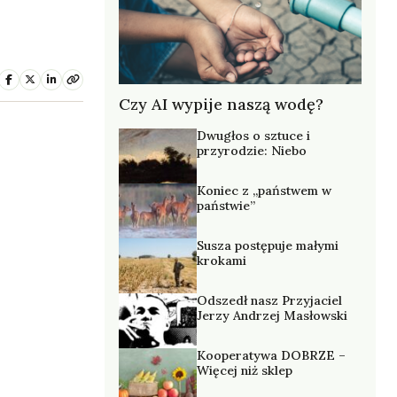
Czy AI wypije naszą wodę?
Dwugłos o sztuce i
przyrodzie: Niebo
Koniec z „państwem w
państwie”
Susza postępuje małymi
krokami
Odszedł nasz Przyjaciel
Jerzy Andrzej Masłowski
Kooperatywa DOBRZE –
Więcej niż sklep