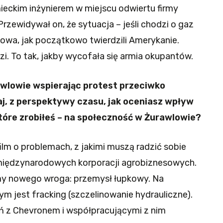
eckim inżynierem w miejscu odwiertu firmy
rzewidywał on, że sytuacja – jeśli chodzi o gaz
żowa, jak początkowo twierdzili Amerykanie.
i. To tak, jakby wycofała się armia okupantów.
awlowie wspierając protest przeciwko
j, z perspektywy czasu, jak oceniasz wpływ
które zrobiłeś – na społeczność w Żurawlowie?
ilm o problemach, z jakimi muszą radzić sobie
i międzynarodowych korporacji agrobiznesowych.
iśmy nowego wroga: przemysł łupkowy. Na
zym jest fracking (szczelinowanie hydrauliczne).
 z Chevronem i współpracującymi z nim