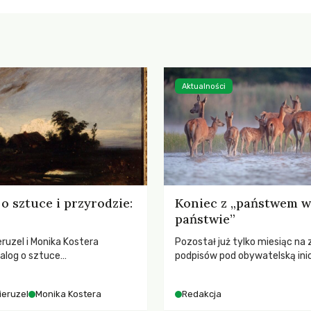
Aktualności
o sztuce i przyrodzie:
Koniec z „państwem w
państwie”
ruzel i Monika Kostera
Pozostał już tylko miesiąc na 
alog o sztuce
podpisów pod obywatelską ini
jącej niebo i kosmos, ukazując
ustawodawczą dotyczącą zm
sowy wpływ na ludzką
łowieckiego. Fundacja Niech Ży
ieruzel
Monika Kostera
Redakcja
 odczuwanie przestrzeni oraz
pełną mobilizację, ponieważ pr