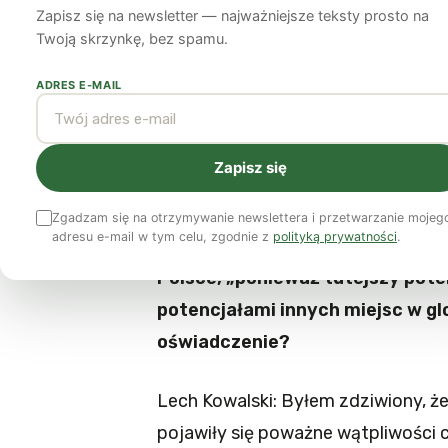
walce
Zapisz się na newsletter — najważniejsze teksty prosto na
Twoją skrzynkę, bez spamu.
ADRES E-MAIL
Lech Kowalski
26 marca 2015
4 min czytania
Twórca filmu „Drill Baby Drill” w r
Zapisz się
Zielone Wiadomości: Chevron ogł
Zgadzam się na otrzymywanie newslettera i przetwarzanie mojeg
adresu e-mail w tym celu, zgodnie z
polityką prywatności
.
działalności związanej z poszu
Polsce, „ponieważ tutejszy pote
potencjałami innych miejsc w glo
oświadczenie?
Lech Kowalski: Byłem zdziwiony, że
pojawiły się poważne wątpliwości 