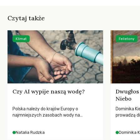
Czytaj także
Klimat
Felietony
Czy AI wypije naszą wodę?
Dwugłos 
Niebo
Polska należy do krajów Europy o
Dominika Kie
najmniejszych zasobach wody na
prowadzą di
mieszkańca. Każdego lata obserwujemy
przedstawia
wysychające rzeki, obniżający się poziom
jej rezonan
Natalia Rudzka
Dominika K
wód gruntowych i kolejne rekordy
wrażliwość,