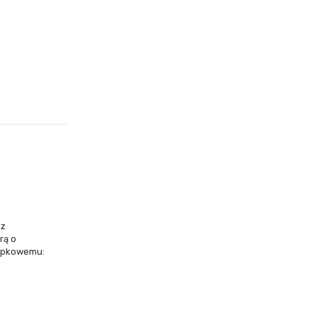
 z
rą o
łupkowemu: