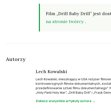
Film „Drill Baby Drill” jest d
na stronie twórcy
.
Autorzy
Lech Kowalski
Lech Kowalski, mieszkający w USA reżyser filmow
kontrowersyjnych filmów dokumentalnych, został 
przedefiniowanie sztuki filmu dokumentalnego”. 
„Holy Field Holy War”, „Drill Baby Drill” i „Frack De
Zobacz wszystkie artykuły autora →