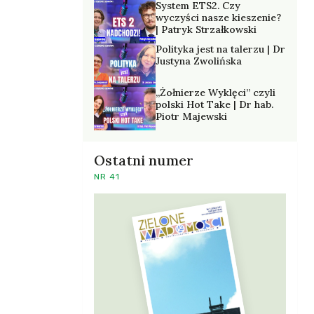
System ETS2. Czy
wyczyści nasze kieszenie?
| Patryk Strzałkowski
Polityka jest na talerzu | Dr
Justyna Zwolińska
„Żołnierze Wyklęci” czyli
polski Hot Take | Dr hab.
Piotr Majewski
Ostatni numer
NR 41