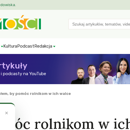
odowiska.
Search
for:
Kultura
Podcast
Redakcja
rtykuły
i podcasty na YouTube
łem, by pomóc rolnikom w ich walce
×
omóc rolnikom w ic