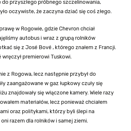
 do przyszłego próbnego szczelinowania,
yło oczywiste, że zaczyna dziać się coś złego.
prawę w Rogowie, gdzie Chevron chciał
liśmy autobus i wraz z grupą rolników
kać się z José Bové , którego znałem z Francji.
vé wręczył premierowi Tuskowi.
ie z Rogowa, lecz następnie przybył do
iły zaangażowane w gaz łupkowy czuły się
iżu znajdowały się włączone kamery. Wiele razy
bowałem materiałów, lecz ponieważ chciałem
 oraz politykami, którzy byli ślepi na
 oni razem dla rolników i samej ziemi.