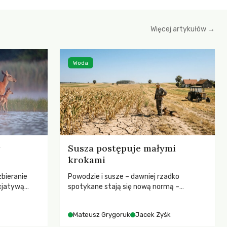
Więcej artykułów →
Woda
Susza postępuje małymi
krokami
zbieranie
Powodzie i susze – dawniej rzadko
cjatywą
spotykane stają się nową normą –
iany Prawa
rozmowa z dr hab. Mateuszem
ją! apeluje o
Grygorukiem z Centrum Badań Klimatu
Mateusz Grygoruk
Jacek Zyśk
ojekt
SGGW.