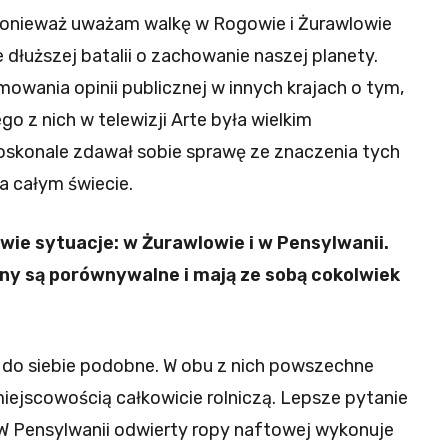
, ponieważ uważam walkę w Rogowie i Żurawlowie
e dłuższej batalii o zachowanie naszej planety.
mowania opinii publicznej w innych krajach o tym,
go z nich w telewizji Arte była wielkim
oskonale zdawał sobie sprawę ze znaczenia tych
a całym świecie.
 dwie sytuacje: w Żurawlowie i w Pensylwanii.
ny są porównywalne i mają ze sobą cokolwiek
ą do siebie podobne. W obu z nich powszechne
 miejscowością całkowicie rolniczą. Lepsze pytanie
? W Pensylwanii odwierty ropy naftowej wykonuje