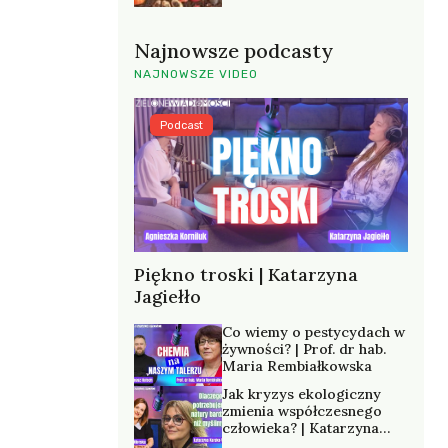
Najnowsze podcasty
NAJNOWSZE VIDEO
Podcast
Piękno troski | Katarzyna
Jagiełło
Co wiemy o pestycydach w
żywności? | Prof. dr hab.
Maria Rembiałkowska
Jak kryzys ekologiczny
zmienia współczesnego
człowieka? | Katarzyna
Kurska-Wilk