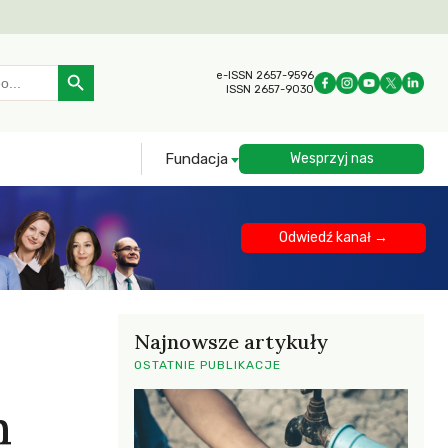
Search Button
e-ISSN 2657-9596
ISSN 2657-9030
Fundacja
Wesprzyj nas
Odwiedź kanał →
Najnowsze artykuły
OSTATNIE PUBLIKACJE
h