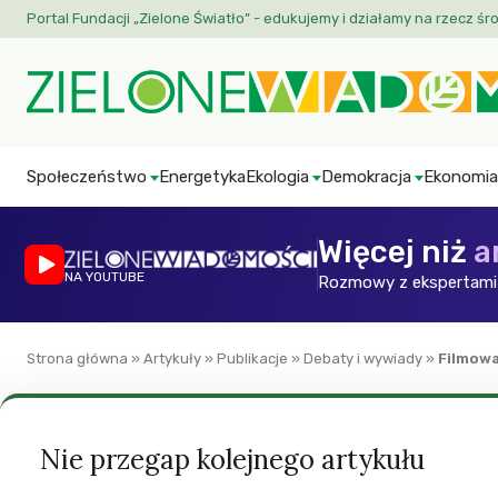
Portal Fundacji „Zielone Światło” - edukujemy i działamy na rzecz śr
Społeczeństwo
Energetyka
Ekologia
Demokracja
Ekonomia
Więcej niż
a
NA YOUTUBE
Rozmowy z ekspertami 
Strona główna
»
Artykuły
»
Publikacje
»
Debaty i wywiady
»
Filmowa
Debaty i wywiady
Ekologia
Społeczeństwo obywatelskie
ZW
Filmowałem, by p
Nie przegap kolejnego artykułu