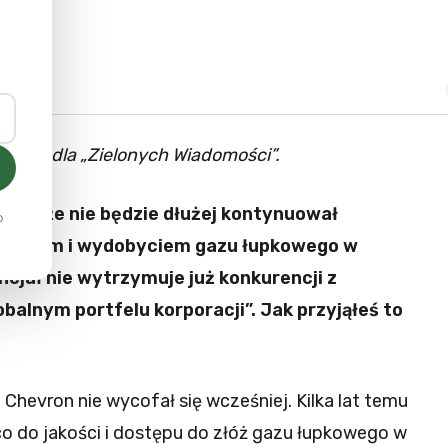
ozmowie dla „Zielonych Wiadomości”.
osił, że nie będzie dłużej kontynuował
o
kiwaniem i wydobyciem gazu łupkowego w
ncjał nie wytrzymuje już konkurencji z
balnym portfelu korporacji”. Jak przyjąłeś to
 Chevron nie wycofał się wcześniej. Kilka lat temu
co do jakości i dostępu do złóż gazu łupkowego w