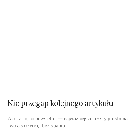
„Miasto postindustrialne. Problemy
społeczne, perspektywy rozwoju”,
zorganizowanej we Wrocławiu przez
Ośrodek Myśli Społecznej im.
Ferdynanda Lassalle’a
14 marca 2011.
Tekst pochodzi z zapisu konferencji, dostępnego na
stronach Ośrodka (
.pdf
). Dziękujemy Autorowi i
Wydawcy za zgodę na przedruk!
Autorzy
Nie przegap kolejnego artykułu
Zapisz się na newsletter — najważniejsze teksty prosto na
Twoją skrzynkę, bez spamu.