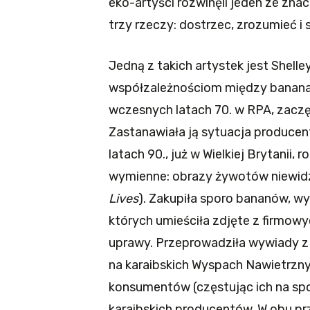
eko-artyści rozwinęli jeden ze zna
trzy rzeczy: dostrzec, zrozumieć i 
Jedną z takich artystek jest Shelley
współzależnościom między bananam
wczesnych latach 70. w RPA, zaczęł
Zastanawiała ją sytuacja producentó
latach 90., już w Wielkiej Brytanii
wymienne: obrazy żywotów niewidz
Lives
). Zakupiła sporo bananów, wy
których umieściła zdjęte z firmow
uprawy. Przeprowadziła wywiady z
na karaibskich Wyspach Nawietrzny
konsumentów (częstując ich na spotk
karaibskich producentów. W obu p