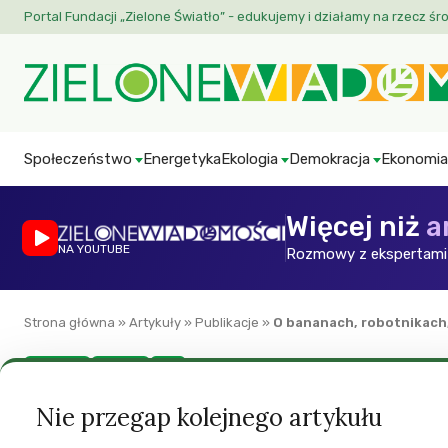
Portal Fundacji „Zielone Światło” - edukujemy i działamy na rzecz śr
Społeczeństwo
Energetyka
Ekologia
Demokracja
Ekonomia
Więcej niż
a
NA YOUTUBE
Rozmowy z ekspertami 
Strona główna
»
Artykuły
»
Publikacje
»
O bananach, robotnikach,
Ekologia
Kultura
ZW
O bananach, robot
Nie przegap kolejnego artykułu