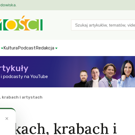
odowiska.
Search
for:
Kultura
Podcast
Redakcja
rtykuły
i podcasty na YouTube
 krabach i artystach
×
nikach, krabach i