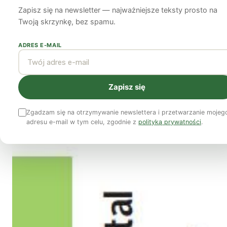
artystach
Zapisz się na newsletter — najważniejsze teksty prosto na
Twoją skrzynkę, bez spamu.
Sacha Kagan
19 listopada 2012
7 min czytania
ADRES E-MAIL
Zapisz się
Zgadzam się na otrzymywanie newslettera i przetwarzanie mojeg
adresu e-mail w tym celu, zgodnie z
polityką prywatności
.