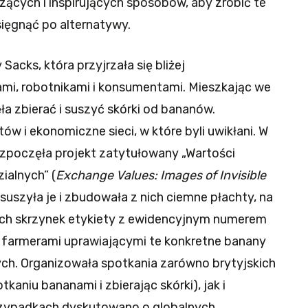
czących i inspirujących sposobów, aby zrobić te
sięgnąć po alternatywy.
 Sacks, która przyjrzała się bliżej
i, robotnikami i konsumentami. Mieszkając we
a zbierać i suszyć skórki od bananów.
w i ekonomiczne sieci, w które byli uwikłani. W
, rozpoczęła projekt zatytułowany „Wartości
ialnych” (
Exchange Values: Images of Invisible
suszyła je i zbudowała z nich ciemne płachty, na
ych skrzynek etykiety z ewidencyjnym numerem
 farmerami uprawiającymi te konkretne banany
ch. Organizowała spotkania zarówno brytyjskich
aniu bananami i zbierając skórki), jak i
rzypadkach dyskutowano o globalnych