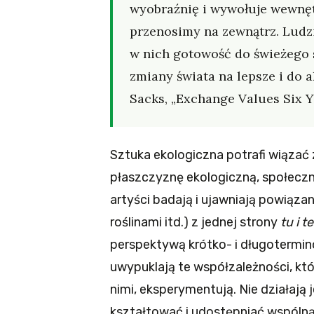
wyobraźnię i wywołuje wewnęt
przenosimy na zewnątrz. Ludzi
w nich gotowość do świeżego s
zmiany świata na lepsze i do a
Sacks, „Exchange Values Six Y
Sztuka ekologiczna potrafi wiązać 
płaszczyznę ekologiczną, społeczną
artyści badają i ujawniają powiąza
roślinami itd.) z jednej strony
tu i t
perspektywą krótko- i długotermino
uwypuklają te współzależności, kt
nimi, eksperymentują. Nie działają j
kształtować i udostępniać wspólną