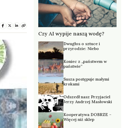
Czy AI wypije naszą wodę?
Dwugłos o sztuce i
przyrodzie: Niebo
Koniec z „państwem w
państwie”
Susza postępuje małymi
krokami
Odszedł nasz Przyjaciel
Jerzy Andrzej Masłowski
Kooperatywa DOBRZE –
Więcej niż sklep