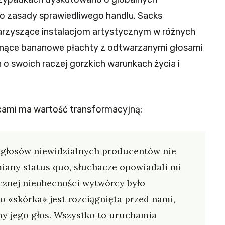
o zasady sprawiedliwego handlu. Sacks
arzyszące instalacjom artystycznym w różnych
hnące bananowe płachty z odtwarzanymi głosami
 swoich raczej gorzkich warunkach życia i
racami ma wartość transformacyjną:
 głosów niewidzialnych producentów nie
any status quo, słuchacze opowiadali mi
ycznej nieobecności wytwórcy było
 «skórka» jest rozciągnięta przed nami,
y jego głos. Wszystko to uruchamia