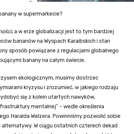
 banany w supermarkecie?
ności
, a w erze globalizacji jest to tym bardziej
wców bananów na Wyspach Karaibskich i stan
ony sposób powiązane z regulacjami globalnego
pującymi banany na całym świecie.
ryzysem ekologicznym, musimy dostrzec
miarami kryzysu i zrozumieć, w jakiego rodzaju
ydobyć się z kolein utartych nawyków,
frastruktury mentalnej” – wedle określenia
ego Haralda Welzera. Powinniśmy pozwolić sobie
 alternatywy. W ciągu ostatnich czterech dekad