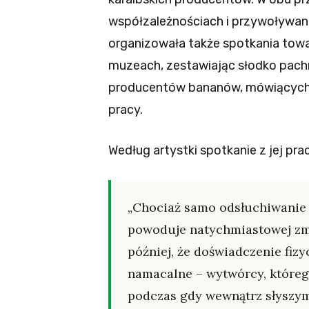
współzależnościach i przywoływan
organizowała także spotkania tow
muzeach, zestawiając słodko pac
producentów bananów, mówiących o
pracy.
Według artystki spotkanie z jej p
„Chociaż samo odsłuchiwanie
powoduje natychmiastowej zmi
później, że doświadczenie fiz
namacalne – wytwórcy, którego
podczas gdy wewnątrz słyszym