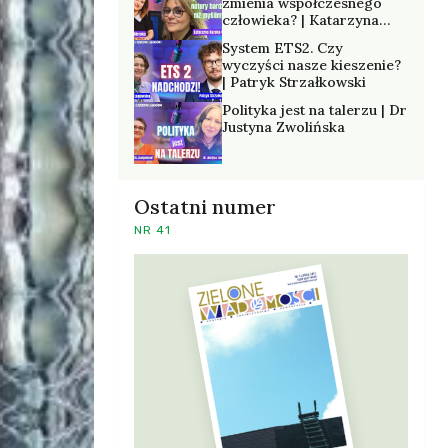
zmienia współczesnego
człowieka? | Katarzyna
Kurska-Wilk
System ETS2. Czy
wyczyści nasze kieszenie?
| Patryk Strzałkowski
Polityka jest na talerzu | Dr
Justyna Zwolińska
Ostatni numer
NR 41