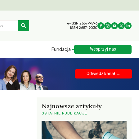
Search Button
e-ISSN 2657-9596
ISSN 2657-9030
Fundacja
Wesprzyj nas
Odwiedź kanał →
Najnowsze artykuły
OSTATNIE PUBLIKACJE