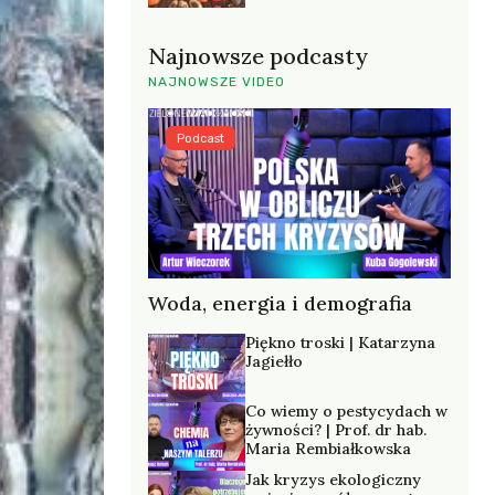
Najnowsze podcasty
NAJNOWSZE VIDEO
Podcast
Woda, energia i demografia
Piękno troski | Katarzyna
Jagiełło
Co wiemy o pestycydach w
żywności? | Prof. dr hab.
Maria Rembiałkowska
Jak kryzys ekologiczny