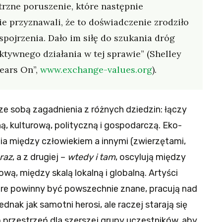
rzne poruszenie, które następnie
e przyznawali, że to doświadczenie zrodziło
pojrzenia. Dało im siłę do szukania dróg
ktywnego działania w tej sprawie” (Shelley
ears On”,
www.exchange-values.org
).
ze sobą zagadnienia z różnych dziedzin: łączy
, kulturową, polityczną i gospodarczą. Eko-
nia między człowiekiem a innymi (zwierzętami,
eraz
, a z drugiej –
wtedy i tam
, oscylują między
wą, między skalą lokalną i globalną. Artyści
óre powinny być powszechnie znane, pracują nad
ednak jak samotni herosi, ale raczej starają się
 przestrzeń dla szerszej grupy uczestników, aby