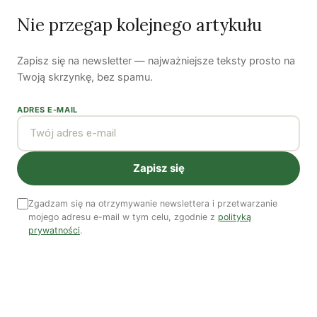
Nie przegap kolejnego artykułu
Zapisz się na newsletter — najważniejsze teksty prosto na
Twoją skrzynkę, bez spamu.
Woda, energia i demografia
ADRES E-MAIL
Piękno troski | Katarzyna Jagiełło
Co wiemy o pestycydach w żywności? | Prof. dr
hab. Maria Rembiałkowska
Zapisz się
Jak kryzys ekologiczny zmienia współczesnego
człowieka? | Katarzyna Kurska-Wilk
Zgadzam się na otrzymywanie newslettera i przetwarzanie
mojego adresu e-mail w tym celu, zgodnie z
polityką
System ETS2. Czy wyczyści nasze kieszenie? |
prywatności
.
Patryk Strzałkowski
Polityka jest na talerzu | Dr Justyna Zwolińska