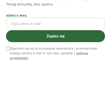
Twoją skrzynkę, bez spamu.
Kooperatywa DOBRZE – Więcej niż sklep
ADRES E-MAIL
Najnowsze podcasty
NAJNOWSZE VIDEO
Zapisz się
Podcast
Zgadzam się na otrzymywanie newslettera i przetwarzanie
mojego adresu e-mail w tym celu, zgodnie z
polityką
prywatności
.
Woda, energia i demografia
Piękno troski | Katarzyna Jagiełło