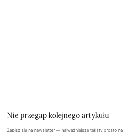
Czy AI wypije naszą wodę?
Dwugłos o sztuce i przyrodzie: Niebo
Koniec z „państwem w państwie”
Susza postępuje małymi krokami
Nie przegap kolejnego artykułu
Odszedł nasz Przyjaciel Jerzy Andrzej Masłowski
Zapisz się na newsletter — najważniejsze teksty prosto na