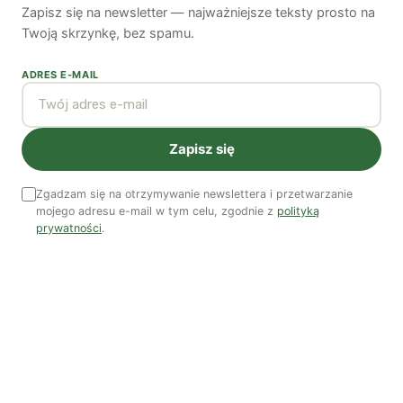
Zapisz się na newsletter — najważniejsze teksty prosto na
Piękno troski | Katarzyna Jagiełło
Twoją skrzynkę, bez spamu.
Co wiemy o pestycydach w żywności? | Prof. dr
ADRES E-MAIL
hab. Maria Rembiałkowska
Jak kryzys ekologiczny zmienia współczesnego
człowieka? | Katarzyna Kurska-Wilk
Zapisz się
System ETS2. Czy wyczyści nasze kieszenie? |
Patryk Strzałkowski
Zgadzam się na otrzymywanie newslettera i przetwarzanie
Polityka jest na talerzu | Dr Justyna Zwolińska
mojego adresu e-mail w tym celu, zgodnie z
polityką
prywatności
.
Ostatni numer
NR 41