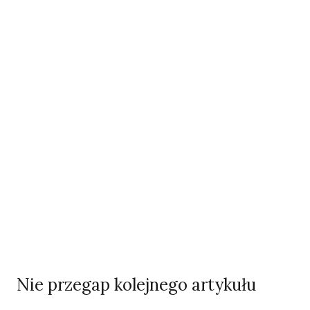
Odszedł nasz Przyjaciel Jerzy Andrzej Masłowski
Kooperatywa DOBRZE – Więcej niż sklep
Najnowsze podcasty
NAJNOWSZE VIDEO
Podcast
Nie przegap kolejnego artykułu
Woda, energia i demografia