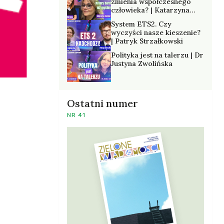
zmienia współczesnego
człowieka? | Katarzyna
Kurska-Wilk
System ETS2. Czy
wyczyści nasze kieszenie?
| Patryk Strzałkowski
Polityka jest na talerzu | Dr
Justyna Zwolińska
Ostatni numer
NR 41