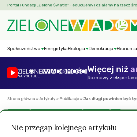
Portal Fundacji „Zielone Światło” - edukujemy i działamy na rzecz śr
Społeczeństwo
Energetyka
Ekologia
Demokracja
Ekonomia
Więcej niż
a
NA YOUTUBE
Rozmowy z ekspertami 
Strona główna
»
Artykuły
»
Publikacje
»
Jak długi powinien być ty
Ekonomia
New Economics Foundation
Prawa kobiet
ZW
Jak długi powinien
Nie przegap kolejnego artykułu