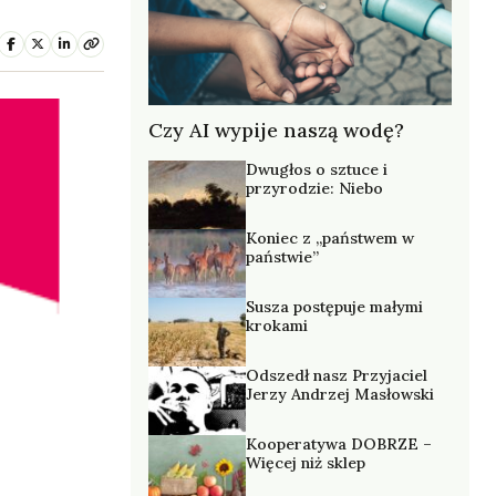
Czy AI wypije naszą wodę?
Dwugłos o sztuce i
przyrodzie: Niebo
Koniec z „państwem w
państwie”
Susza postępuje małymi
krokami
Odszedł nasz Przyjaciel
Jerzy Andrzej Masłowski
Kooperatywa DOBRZE –
Więcej niż sklep