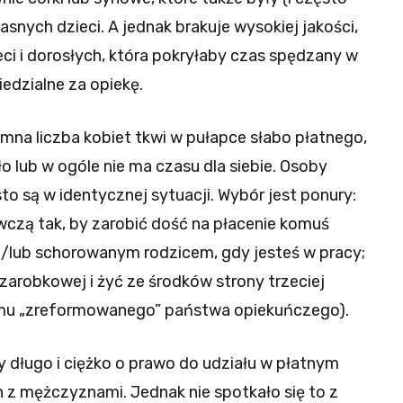
snych dzieci. A jednak brakuje wysokiej jakości,
eci i dorosłych, która pokryłaby czas spędzany w
edzialne za opiekę.
omna liczba kobiet tkwi w pułapce słabo płatnego,
o lub w ogóle nie ma czasu dla siebie. Osoby
o są w identycznej sytuacji. Wybór jest ponury:
zą tak, by zarobić dość na płacenie komuś
 i/lub schorowanym rodzicem, gdy jesteś w pracy;
zarobkowej i żyć ze środków strony trzeciej
żimu „zreformowanego” państwa opiekuńczego).
y długo i ciężko o prawo do udziału w płatnym
 z mężczyznami. Jednak nie spotkało się to z