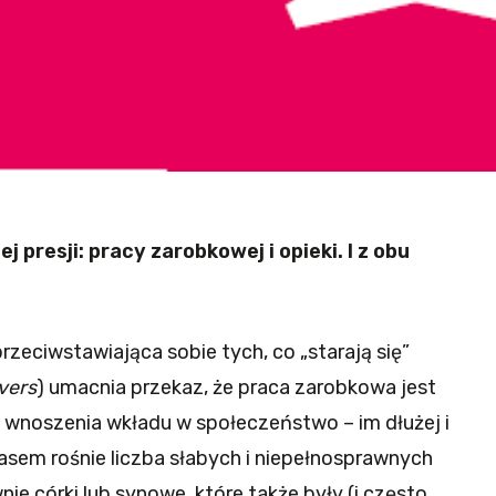
 presji: pracy zarobkowej i opieki. I z obu
zeciwstawiająca sobie tych, co „starają się”
vers
) umacnia przekaz, że praca zarobkowa jest
noszenia wkładu w społeczeństwo – im dłużej i
zasem rośnie liczba słabych i niepełnosprawnych
nie córki lub synowe, które także były (i często