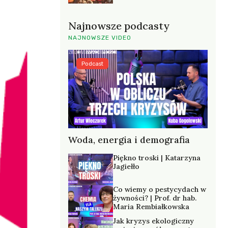
Najnowsze podcasty
NAJNOWSZE VIDEO
Podcast
Woda, energia i demografia
Piękno troski | Katarzyna
Jagiełło
Co wiemy o pestycydach w
żywności? | Prof. dr hab.
Maria Rembiałkowska
Jak kryzys ekologiczny