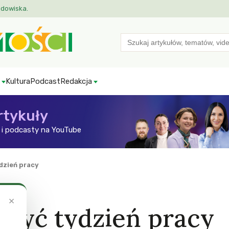
odowiska.
Search
for:
Kultura
Podcast
Redakcja
rtykuły
i podcasty na YouTube
dzień pracy
×
 być tydzień pracy