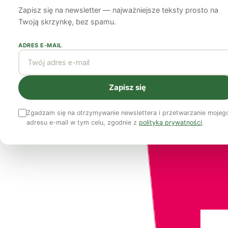
Zapisz się na newsletter — najważniejsze teksty prosto na
Anna Coote
23 września 2013
5 min czytania
Twoją skrzynkę, bez spamu.
ADRES E-MAIL
Zapisz się
Zgadzam się na otrzymywanie newslettera i przetwarzanie mojeg
adresu e-mail w tym celu, zgodnie z
polityką prywatności
.