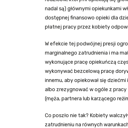
nadal są) głównymi opiekunkami wła
dostępnej finansowo opieki dla dzi
płatnej pracy przez kobiety odpowi
W efekcie tej podwójnej presji ogr
marginalnego zatrudnienia i ma mał
wykonujące pracę opiekuńczą częst
wykonywać bezcelową pracę dorywc
innemu, aby opiekował się dziećmi
albo zrezygnować w ogóle z pracy 
(męża, partnera lub karzącego re
Co poszło nie tak? Kobiety walczył
zatrudnieniu na równych warunkach