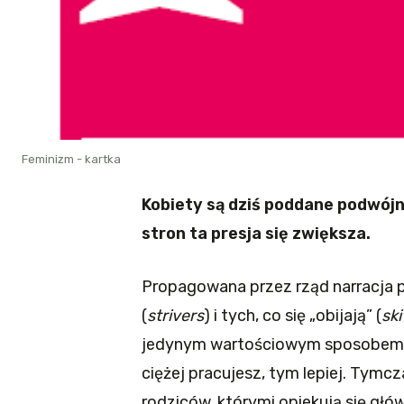
Feminizm - kartka
Kobiety są dziś poddane podwójnej
stron ta presja się zwiększa.
Propagowana przez rząd narracja pr
(
strivers
) i tych, co się „obijają” (
ski
jedynym wartościowym sposobem w
ciężej pracujesz, tym lepiej. Tymc
rodziców, którymi opiekują się głów