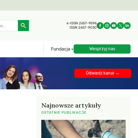
Search Button
e-ISSN 2657-9596
ISSN 2657-9030
Fundacja
Wesprzyj nas
Odwiedź kanał →
Najnowsze artykuły
OSTATNIE PUBLIKACJE