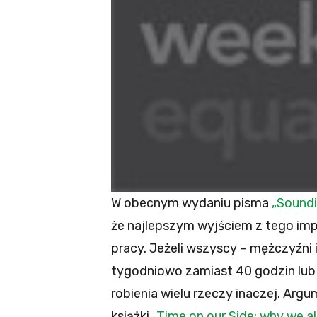
W obecnym wydaniu pisma
„Sound
że najlepszym wyjściem z tego imp
pracy. Jeżeli wszyscy – mężczyźni 
tygodniowo zamiast 40 godzin lub 
robienia wielu rzeczy inaczej. Arg
książki
„Time on our Side: why we al