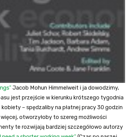
ings”
Jacob Mohun Himmelweit i ja dowodzimy,
asu jest przejście w kierunku krótszego tygodnia
i kobiety – spędzaliby na płatnej pracy 30 godzin
więcej, otworzyłoby to szereg możliwości
umenty te rozwijają bardziej szczegółowo autorzy
l need a shorter working week”
(Czas po naszej