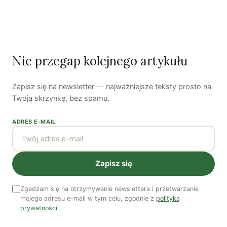
Najnowsze podcasty
NAJNOWSZE VIDEO
Podcast
Nie przegap kolejnego artykułu
Zapisz się na newsletter — najważniejsze teksty prosto na
Twoją skrzynkę, bez spamu.
ADRES E-MAIL
Woda, energia i demografia
Zapisz się
Piękno troski | Katarzyna Jagiełło
Zgadzam się na otrzymywanie newslettera i przetwarzanie
Co wiemy o pestycydach w żywności? | Prof. dr
mojego adresu e-mail w tym celu, zgodnie z
polityką
hab. Maria Rembiałkowska
prywatności
.
Jak kryzys ekologiczny zmienia współczesnego