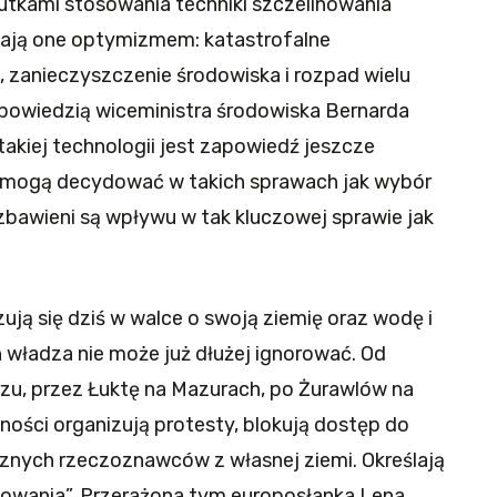
utkami stosowania techniki szczelinowania
wają one optymizmem: katastrofalne
zanieczyszczenie środowiska i rozpad wielu
powiedzią wiceministra środowiska Bernarda
akiej technologii jest zapowiedź jeszcze
e mogą decydować w takich sprawach jak wybór
ozbawieni są wpływu w tak kluczowej sprawie jak
zują się dziś w walce o swoją ziemię oraz wodę i
 władza nie może już dłużej ignorować. Od
zu, przez Łuktę na Mazurach, po Żurawlów na
ości organizują protesty, blokują dostęp do
cznych rzeczoznawców z własnej ziemi. Określają
inowania”. Przerażona tym europosłanka Lena