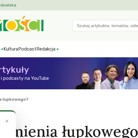
odowiska.
Search
for:
Kultura
Podcast
Redakcja
rtykuły
i podcasty na YouTube
ia łupkowego?
×
kamienia łupkowego