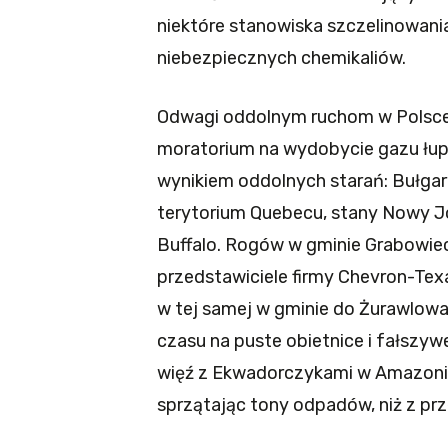
niektóre stanowiska szczelinowani
niebezpiecznych chemikaliów.
Odwagi oddolnym ruchom w Polsce d
moratorium na wydobycie gazu łu
wynikiem oddolnych starań: Bułgari
terytorium Quebecu, stany Nowy Jor
Buffalo. Rogów w gminie Grabowiec 
przedstawiciele firmy Chevron-Texa
w tej samej w gminie do Żurawlowa
czasu na puste obietnice i fałszyw
więź z Ekwadorczykami w Amazonii,
sprzątając tony odpadów, niż z pr