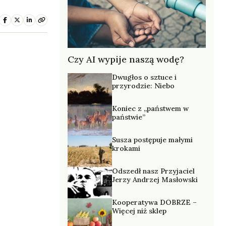
Czy AI wypije naszą wodę?
Dwugłos o sztuce i
przyrodzie: Niebo
Koniec z „państwem w
państwie”
Susza postępuje małymi
krokami
Odszedł nasz Przyjaciel
Jerzy Andrzej Masłowski
Kooperatywa DOBRZE –
Więcej niż sklep