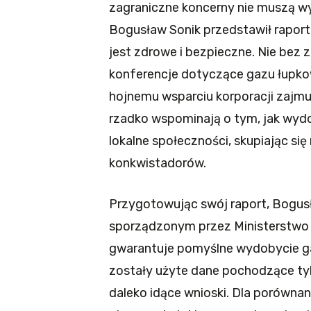
zagraniczne koncerny nie muszą wy
Bogusław Sonik przedstawił raport
jest zdrowe i bezpieczne. Nie bez 
konferencje dotyczące gazu łupkow
hojnemu wsparciu korporacji zajm
rzadko wspominają o tym, jak wyd
lokalne społeczności, skupiając s
konkwistadorów.
Przygotowując swój raport, Bogusła
sporządzonym przez Ministerstwo
gwarantuje pomyślne wydobycie ga
zostały użyte dane pochodzące tyl
daleko idące wnioski. Dla porówna