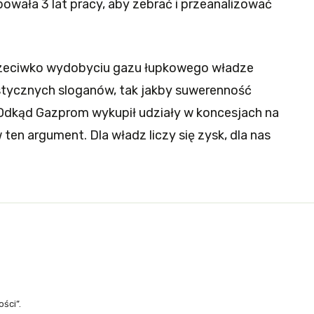
owała 3 lat pracy, aby zebrać i przeanalizować
przeciwko wydobyciu gazu łupkowego władze
stycznych sloganów, tak jakby suwerenność
. Odkąd Gazprom wykupił udziały w koncesjach na
ten argument. Dla władz liczy się zysk, dla nas
ści”.