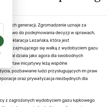
yszłych generacji, Zgromadzenie uznaje za
ali prawo do podejmowania decyzji w sprawach,
się Deklaracja Lezańska, która jest
forum zajmującego się walką z wydobyciem gazu
o
 i nadal działa jako agora dla swobodnych
U podstaw inicjatywy leżą wspólne
życia, pozbawianie ludzi przysługujących im praw
rporacje oraz prywatyzacja niezbędnych dla
ańcy z zagrożonych wydobyciem gazu łupkowego