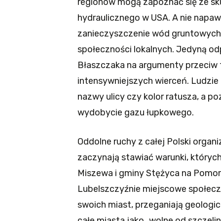
regionów mogą zapoznać się ze sk
hydraulicznego w USA. A nie napa
zanieczyszczenie wód gruntowych, 
społeczności lokalnych. Jedyną od
Błaszczaka na argumenty przeciw t
intensywniejszych wierceń. Ludzi
nazwy ulicy czy kolor ratusza, a p
wydobycie gazu łupkowego.
Oddolne ruchy z całej Polski organi
zaczynają stawiać warunki, których
Miszewa i gminy Stężyca na Pomor
Lubelszczyźnie miejscowe społeczn
swoich miast, przeganiają geologi
całe miasta jako „wolne od szczel