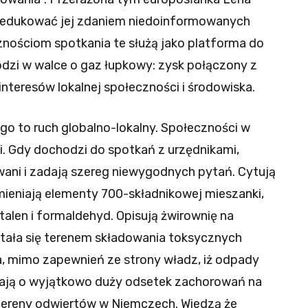
yedukować jej zdaniem niedoinformowanych
ościom spotkania te służą jako platforma do
dzi w walce o gaz łupkowy: zysk połączony z
nteresów lokalnej społeczności i środowiska.
o to ruch globalno-lokalny. Społeczności w
i. Gdy dochodzi do spotkań z urzędnikami,
ni i zadają szereg niewygodnych pytań. Cytują
mieniają elementy 700-składnikowej mieszanki,
talen i formaldehyd. Opisują żwirownię na
tała się terenem składowania toksycznych
, mimo zapewnień ze strony władz, iż odpady
tają o wyjątkowo duży odsetek zachorowań na
 tereny odwiertów w Niemczech. Wiedzą że