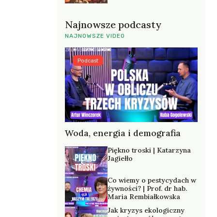
Najnowsze podcasty
NAJNOWSZE VIDEO
Podcast
Woda, energia i demografia
Piękno troski | Katarzyna
Jagiełło
Co wiemy o pestycydach w
żywności? | Prof. dr hab.
Maria Rembiałkowska
Jak kryzys ekologiczny