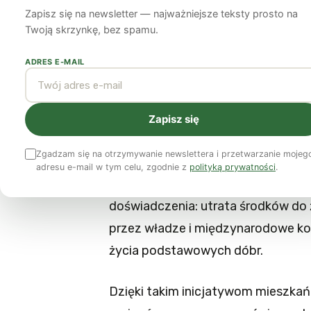
Zapisz się na newsletter — najważniejsze teksty prosto na
Nina Brzozowska
21 maja 2012
5 min czytania
Twoją skrzynkę, bez spamu.
ADRES E-MAIL
„Aby zapewnić bezpieczeństwo prz
niezbędne, aby mieszkańcy odzysk
które ich dotyczą”. Tak rozpoczyna 
Zapisz się
uwieńczeniem obrad społecznego 
Zgadzam się na otrzymywanie newslettera i przetwarzanie mojeg
łupkowego.
Odbyło się ono w marcu
adresu e-mail w tym celu, zgodnie z
polityką prywatności
.
wypowiedzi ludzi z całego świata. 
doświadczenia: utrata środków do 
przez władze i międzynarodowe ko
życia podstawowych dóbr.
Dzięki takim inicjatywom mieszk