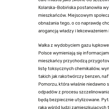
Kolarska-Bobińska postanowiła w
mieszkańców. Miejscowym społeczn
obnażania tego, o co naprawdę cho
arogancją władzy i lekceważeniem i
Walka z wydobyciem gazu łupkoweg
Polsce wymieniają się informacjam
mieszkańcy przychodzą przygotowa
listę toksycznych chemikaliów, wy
takich jak rakotwórczy benzen, naf
Pomorzu, która właśnie niedawno s
odpadów z procesu szczelinowania
będą bezpiecznie utylizowane. Py
raka wśród ludzi zamieszkujących