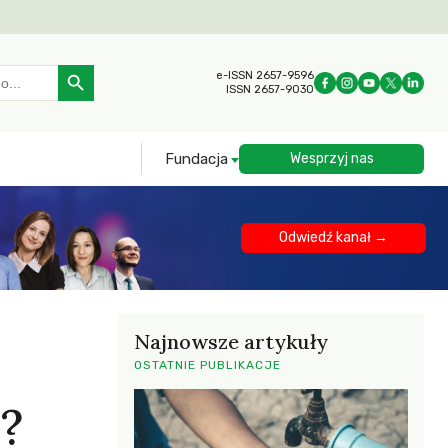
Search Button
e-ISSN 2657-9596
ISSN 2657-9030
Fundacja
Wesprzyj nas
Odwiedź kanał →
Najnowsze artykuły
OSTATNIE PUBLIKACJE
?