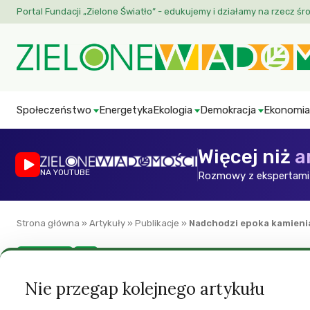
Portal Fundacji „Zielone Światło” - edukujemy i działamy na rzecz śr
Społeczeństwo
Energetyka
Ekologia
Demokracja
Ekonomia
Więcej niż
a
NA YOUTUBE
Rozmowy z ekspertami 
Strona główna
»
Artykuły
»
Publikacje
»
Nadchodzi epoka kamien
Energetyka
ZW
Nadchodzi epoka 
Nie przegap kolejnego artykułu