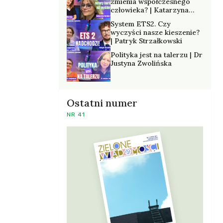
zmienia współczesnego
człowieka? | Katarzyna
Kurska-Wilk
System ETS2. Czy
wyczyści nasze kieszenie?
| Patryk Strzałkowski
Polityka jest na talerzu | Dr
Justyna Zwolińska
Ostatni numer
NR 41