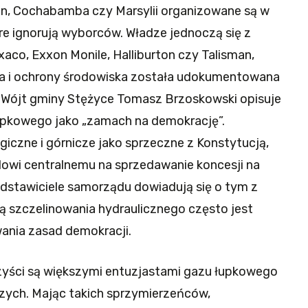
n, Cochabamba czy Marsylii organizowane są w
re ignorują wyborców. Władze jednoczą się z
aco, Exxon Monile, Halliburton czy Talisman,
ka i ochrony środowiska została udokumentowana
e. Wójt gminy Stężyce Tomasz Brzoskowski opisuje
łupkowego jako „zamach na demokrację”.
iczne i górnicze jako sprzeczne z Konstytucją,
owi centralnemu na sprzedawanie koncesji na
dstawiciele samorządu dowiadują się o tym z
 szczelinowania hydraulicznego często jest
ania zasad demokracji.
zyści są większymi entuzjastami gazu łupkowego
zych. Mając takich sprzymierzeńców,