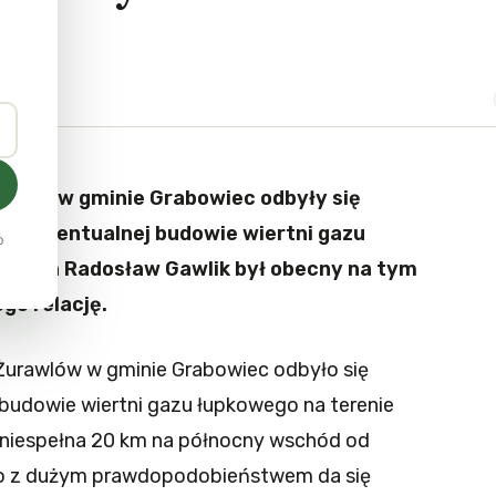
awlów w gminie Grabowiec odbyły się
ne ewentualnej budowie wiertni gazu
o
onych Radosław Gawlik był obecny na tym
go relację.
 Żurawlów w gminie Grabowiec odbyło się
budowie wiertni gazu łupkowego na terenie
 niespełna 20 km na północny wschód od
ego z dużym prawdopodobieństwem da się