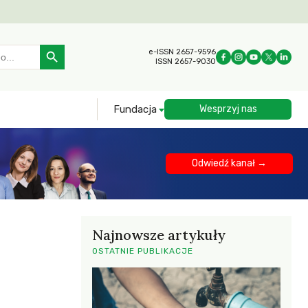
Search Button
e-ISSN 2657-9596
ISSN 2657-9030
Fundacja
Wesprzyj nas
Odwiedź kanał →
Najnowsze artykuły
OSTATNIE PUBLIKACJE
e