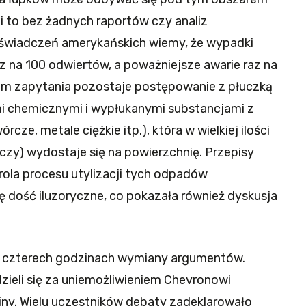
 to bez żadnych raportów czy analiz
oświadczeń amerykańskich wiemy, że wypadki
az na 100 odwiertów, a poważniejsze awarie raz na
m zapytania pozostaje postępowanie z płuczką
 chemicznymi i wypłukanymi substancjami z
cze, metale ciężkie itp.), która w wielkiej ilości
iczy) wydostaje się na powierzchnię. Przepisy
rola procesu utylizacji tych odpadów
ę dość iluzoryczne, co pokazała również dyskusja
ko czterech godzinach wymiany argumentów.
ieli się za uniemożliwieniem Chevronowi
iny. Wielu uczestników debaty zadeklarowało