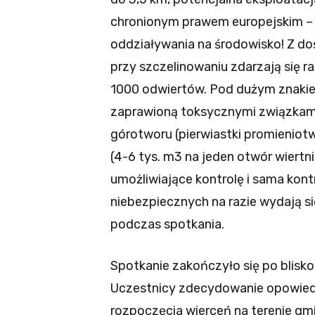
chronionym prawem europejskim – i
oddziaływania na środowisko! Z d
przy szczelinowaniu zdarzają się r
1000 odwiertów. Pod dużym znakie
zaprawioną toksycznymi związkami
górotworu (pierwiastki promieniotwór
(4-6 tys. m3 na jeden otwór wiertn
umożliwiające kontrolę i sama kont
niebezpiecznych na razie wydają si
podczas spotkania.
Spotkanie zakończyło się po blis
Uczestnicy zdecydowanie opowiedz
rozpoczęcia wierceń na terenie gm