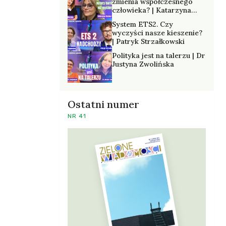
zmienia współczesnego
człowieka? | Katarzyna
Kurska-Wilk
System ETS2. Czy
wyczyści nasze kieszenie?
| Patryk Strzałkowski
Polityka jest na talerzu | Dr
Justyna Zwolińska
Ostatni numer
NR 41