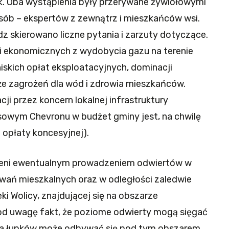
iuk. Oba wystąpienia były przerywane żywiołowymi
osób – ekspertów z zewnątrz i mieszkańców wsi.
dz skierowano liczne pytania i zarzuty dotyczące.
i ekonomicznych z wydobycia gazu na terenie
iskich opłat eksploatacyjnych, dominacji
że zagrożeń dla wód i zdrowia mieszkańców.
ji przez koncern lokalnej infrastruktury
owym Chevronu w budżet gminy jest, na chwilę
 opłaty koncesyjnej).
jeni ewentualnym prowadzeniem odwiertów w
ań mieszkalnych oraz w odległości zaledwie
ki Wolicy, znajdującej się na obszarze
od uwagę fakt, że poziome odwierty mogą sięgać
cja łupków może odbywać się pod tym obszarem