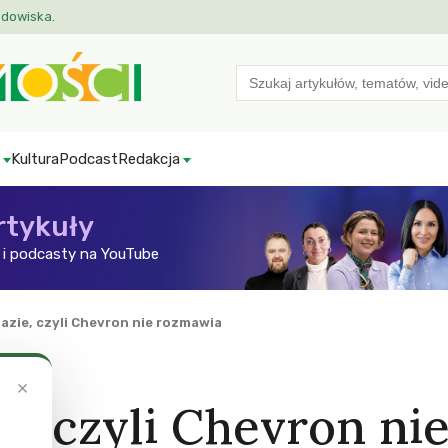
odowiska.
Search
for:
Kultura
Podcast
Redakcja
rtykuły
i podcasty na YouTube
gazie, czyli Chevron nie rozmawia
×
ie, czyli Chevron ni