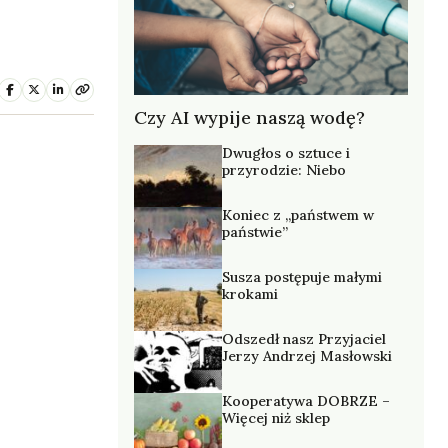
Czy AI wypije naszą wodę?
Dwugłos o sztuce i
przyrodzie: Niebo
Koniec z „państwem w
państwie”
Susza postępuje małymi
krokami
Odszedł nasz Przyjaciel
Jerzy Andrzej Masłowski
Kooperatywa DOBRZE –
Więcej niż sklep