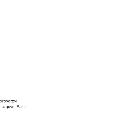
ółtworzył
iczącym Partii