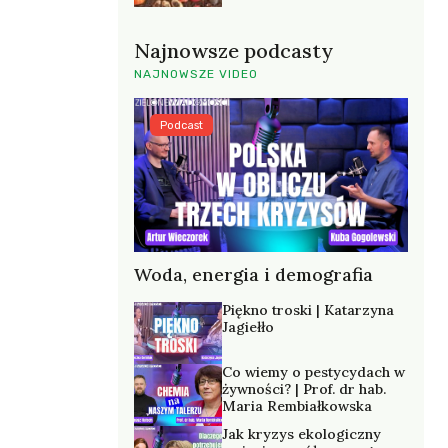
Najnowsze podcasty
NAJNOWSZE VIDEO
Podcast
Woda, energia i demografia
Piękno troski | Katarzyna
Jagiełło
Co wiemy o pestycydach w
żywności? | Prof. dr hab.
Maria Rembiałkowska
Jak kryzys ekologiczny