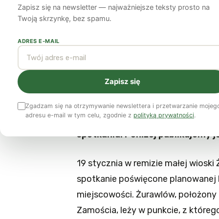
rozmawia
Zapisz się na newsletter — najważniejsze teksty prosto na
Twoją skrzynkę, bez spamu.
ADRES E-MAIL
Radosław Gawlik
24 stycznia 2012
4 min czytania
Zapisz się
19 stycznia w miejscowości Żur
konsultacje społeczne poświęco
Zgadzam się na otrzymywanie newslettera i przetwarzanie mojeg
adresu e-mail w tym celu, zgodnie z
polityką prywatności
.
łupkowego. Przewodniczący Ziel
spotkaniu. Poniżej publikujemy je
19 stycznia w remizie małej wioski
spotkanie poświęcone planowanej 
miejscowości. Żurawlów, położony
Zamościa, leży w punkcie, z któr