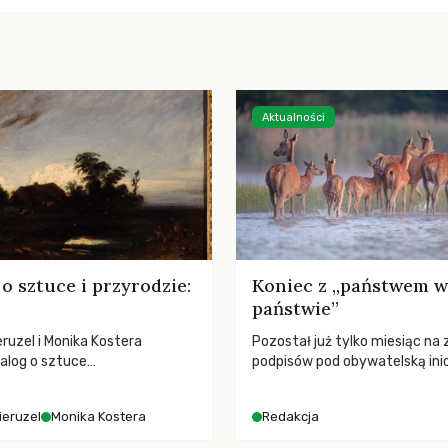
Aktualności
o sztuce i przyrodzie:
Koniec z „państwem w
państwie”
ruzel i Monika Kostera
Pozostał już tylko miesiąc na 
alog o sztuce
podpisów pod obywatelską ini
jącej niebo i kosmos, ukazując
ustawodawczą dotyczącą zm
sowy wpływ na ludzką
łowieckiego. Fundacja Niech Ży
ieruzel
Monika Kostera
Redakcja
 odczuwanie przestrzeni oraz
pełną mobilizację, ponieważ pr
turą.
zawiera historyczne i niezwyk