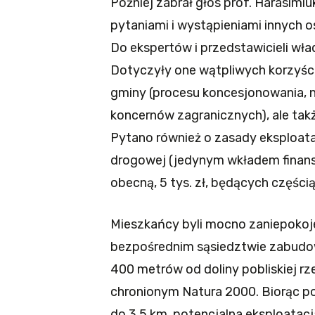
Później zabrał głos prof. Harasim
pytaniami i wystąpieniami innych 
Do ekspertów i przedstawicieli wła
Dotyczyły one wątpliwych korzyśc
gminy (procesu koncesjonowania, n
koncernów zagranicznych), ale tak
Pytano również o zasady eksploatac
drogowej (jedynym wkładem finans
obecną, 5 tys. zł, będących częścią
Mieszkańcy byli mocno zaniepoko
bezpośrednim sąsiedztwie zabudow
400 metrów od doliny pobliskiej rze
chronionym Natura 2000. Biorąc p
do 3,5 km, potencjalna eksploata