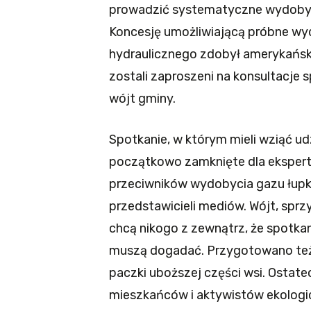
prowadzić systematyczne wydobycie
Koncesję umożliwiającą próbne w
hydraulicznego zdobył amerykański
zostali zaproszeni na konsultacje 
wójt gminy.
Spotkanie, w którym mieli wziąć ud
początkowo zamknięte dla eksper
przeciwników wydobycia gazu łup
przedstawicieli mediów. Wójt, sprzy
chcą nikogo z zewnątrz, że spotka
muszą dogadać. Przygotowano też 
paczki uboższej części wsi. Ostat
mieszkańców i aktywistów ekologi