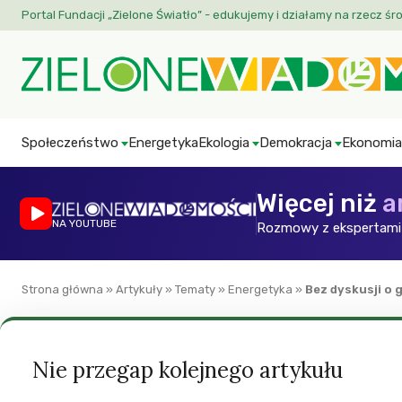
Portal Fundacji „Zielone Światło” - edukujemy i działamy na rzecz śr
Społeczeństwo
Energetyka
Ekologia
Demokracja
Ekonomia
Więcej niż
a
NA YOUTUBE
Rozmowy z ekspertami 
Strona główna
»
Artykuły
»
Tematy
»
Energetyka
»
Bez dyskusji o 
Energetyka
Polityka lokalna
Reportaze
ZW
Bez dyskusji o gaz
Nie przegap kolejnego artykułu