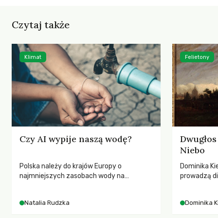
Czytaj także
Klimat
Felietony
Czy AI wypije naszą wodę?
Dwugłos 
Niebo
Polska należy do krajów Europy o
Dominika Kie
najmniejszych zasobach wody na
prowadzą di
mieszkańca. Każdego lata obserwujemy
przedstawia
wysychające rzeki, obniżający się poziom
jej rezonan
Natalia Rudzka
Dominika K
wód gruntowych i kolejne rekordy
wrażliwość,
temperatur. Mimo to w poszukiwaniu
relację z na