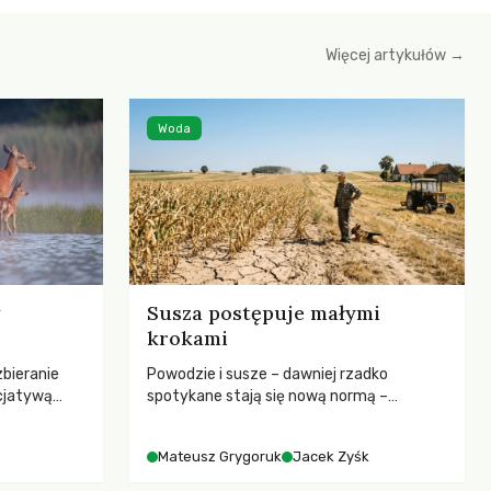
Więcej artykułów →
Woda
Susza postępuje małymi
krokami
zbieranie
Powodzie i susze – dawniej rzadko
cjatywą
spotykane stają się nową normą –
iany Prawa
rozmowa z dr hab. Mateuszem
ją! apeluje o
Grygorukiem z Centrum Badań Klimatu
Mateusz Grygoruk
Jacek Zyśk
ojekt
SGGW.
le korzystne