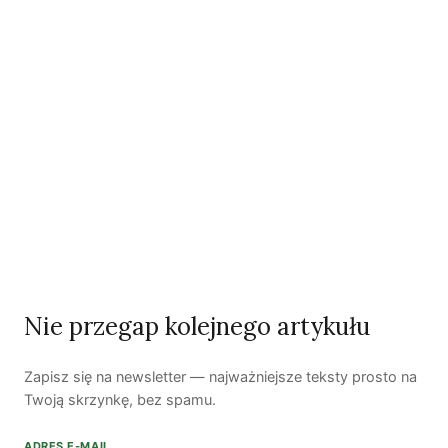
Pomóż nam tworzyć rzetelne treści i rozwijać
portal. Dzięki Tobie możemy publikować rzetelne
treści i rozwijać niezależne medium.
Wesprzyj nas →
Czytaj także
Więcej artykułów →
Klimat
Nie przegap kolejnego artykułu
Zapisz się na newsletter — najważniejsze teksty prosto na
Twoją skrzynkę, bez spamu.
ADRES E-MAIL