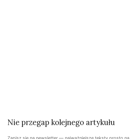
Co wiemy o pestycydach w żywności? | Prof. dr
hab. Maria Rembiałkowska
Jak kryzys ekologiczny zmienia współczesnego
człowieka? | Katarzyna Kurska-Wilk
System ETS2. Czy wyczyści nasze kieszenie? |
Patryk Strzałkowski
Polityka jest na talerzu | Dr Justyna Zwolińska
Ostatni numer
NR 41
Nie przegap kolejnego artykułu
Zapisz się na newsletter — najważniejsze teksty prosto na