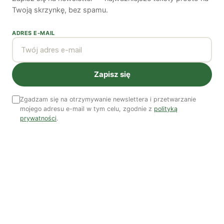
Twoją skrzynkę, bez spamu.
ADRES E-MAIL
Zobacz wszystkie numery →
Zapisz się
Nasi autorzy
Zgadzam się na otrzymywanie newslettera i przetwarzanie
OSTATNIO PUBLIKOWALI
mojego adresu e-mail w tym celu, zgodnie z
polityką
prywatności
.
Kuba Gogolewski
Artur Wieczorek
Natalia Rudzka