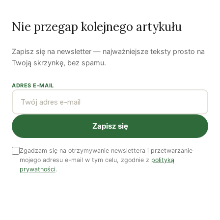
Nie przegap kolejnego artykułu
Zapisz się na newsletter — najważniejsze teksty prosto na
Twoją skrzynkę, bez spamu.
Woda, energia i demografia
ADRES E-MAIL
Piękno troski | Katarzyna Jagiełło
Co wiemy o pestycydach w żywności? | Prof. dr
Zapisz się
hab. Maria Rembiałkowska
Jak kryzys ekologiczny zmienia współczesnego
Zgadzam się na otrzymywanie newslettera i przetwarzanie
człowieka? | Katarzyna Kurska-Wilk
mojego adresu e-mail w tym celu, zgodnie z
polityką
prywatności
.
System ETS2. Czy wyczyści nasze kieszenie? |
Patryk Strzałkowski
Polityka jest na talerzu | Dr Justyna Zwolińska