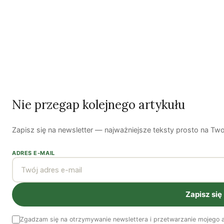
Jeśli chciałbyś poznać więcej szczegółów na temat
glifosatu lub zapoznać się z bibliografią, zapraszamy do
przeczytania bardziej wyczerpujących materiałów
informacyjnych dostępnych na naszej stronie
internetowej:
http://eat-better.greens-
Nie przegap kolejnego artykułu
efa.eu/fileadmin/dam/Images/Food_site/Seven_Reas
Zapisz się na newsletter — najważniejsze teksty prosto na Tw
Źródło:
greens-efa.eu
ADRES E-MAIL
Tłumaczenie: Jan Skoczylas
*Decyzja w sprawie przedłużenia zgody na stosowanie
Zapisz się
glifosatu w UE została 8 marca odroczona z powodu z
powodu braku zgody pomiędzy reprezentantami krajów
Zgadzam się na otrzymywanie newslettera i przetwarzanie mojego a