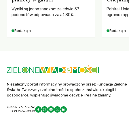
Wyniki są jednoznaczne: zaledwie 57
Polska i Uni
podmiotów odpowiada za aż 80%
ograniczaj
globalnych emisji CO2.
– wynika z
2025 rok. S
Redakcja
Redakcja
dla krajów n
globalnie o
tąpnięcie OD
konsekwencj
dotknięteg
Niezależny portal informacyjny prowadzony przez Fundację Zielone
Światło. Tworzymy rzetelne treści o społeczeństwie, ekologii i
gospodarce, wspierając świadome decyzje i realne zmiany.
e-ISSN 2657-9596
ISSN 2657-9030