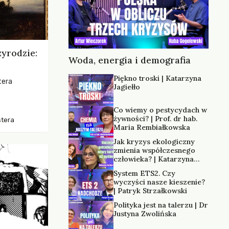
zyrodzie:
Woda, energia i demografia
Piękno troski | Katarzyna
tera
Jagiełło
os, ukazując
Co wiemy o pestycydach w
zką
żywności? | Prof. dr hab.
stera
trzeni oraz
Maria Rembiałkowska
Jak kryzys ekologiczny
zmienia współczesnego
człowieka? | Katarzyna
Kurska-Wilk
System ETS2. Czy
wyczyści nasze kieszenie?
| Patryk Strzałkowski
Polityka jest na talerzu | Dr
Justyna Zwolińska