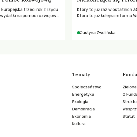
a Europejska trzeci rok z rzędu
Który to już raz w ostatnich 3
ą wydatki na pomoc rozwojową
Która to już kolejna reforma W
 najnowszych danych OECD za
Polityki Rolnej (WPR) mająca c
padki obejmują także wsparcie
rolników i odpowiadać na potr
Justyna Zwolińska
ajbardziej potrzebujących, a
społeczne?
dnotowano największe
A w historii. Jakie będą
e tych decyzji dla świata
o kryzysami i ubóstwem?
Tematy
Funda
Społeczeństwo
Zielone
Energetyka
O Funda
Ekologia
Struktu
Demokracja
Wesprzy
Ekonomia
Statut
Kultura