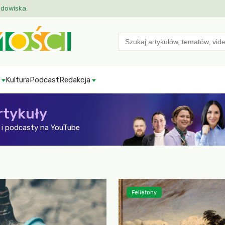
odowiska.
Search
for:
Kultura
Podcast
Redakcja
rtykuły
i podcasty na YouTube
Felietony