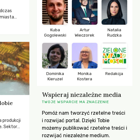
odczas
 miasta
 lasem. Gdy
rozwijały
Kuba
Artur
Natalia
Gogolewski
Wieczorek
Rudzka
ropa dopiero
iększych
Dominika
Monika
Redakcja
Kieruzel
Kostera
Wspieraj niezależne media
dobie
TWOJE WSPARCIE MA ZNACZENIE
Pomóż nam tworzyć rzetelne treści
i rozwijać portal. Dzięki Tobie
a produkcji
e. Sektor
możemy publikować rzetelne treści i
yzwaniami –
rozwijać niezależne medium.
w