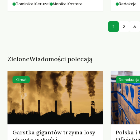
starszych 
Dominika Kieruzel
Monika Kostera
Redakcja
współczesnego miasta.
cyberprzes
1
2
3
ZieloneWiadomości polecają
Klimat
Demokracja
Garstka gigantów trzyma losy
Polska i
planety w garści
Oficjal