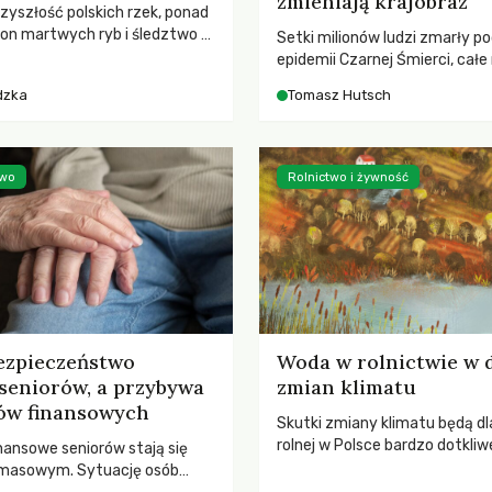
zmieniają krajobraz
rzyszłość polskich rzek, ponad
ton martwych ryb i śledztwo z
Setki milionów ludzi zmarły p
2 Kodeksu karnego. Katastrofa
epidemii Czarnej Śmierci, całe
bnażyła słabość systemu,
opustoszały, a pola zarastały
dzka
Tomasz Hutsch
lił, by prace modernizacyjne
pierwsze liście nowych dębów 
 lawinę zdarzeń prowadzących
się na włoskich wzgórzach, Eu
nej śmierci rzeki.
podnosiła się po jednej z najw
katastrof w swoich dziejach.
two
Rolnictwo i żywność
ezpieczeństwo
Woda w rolnictwie w 
seniorów, a przybywa
zmian klimatu
ów finansowych
Skutki zmiany klimatu będą dl
rolnej w Polsce bardzo dotkliw
nansowe seniorów stają się
stoi przed dwoma ważnymi w
 masowym. Sytuację osób
potrzebą redukcji emisji gazó