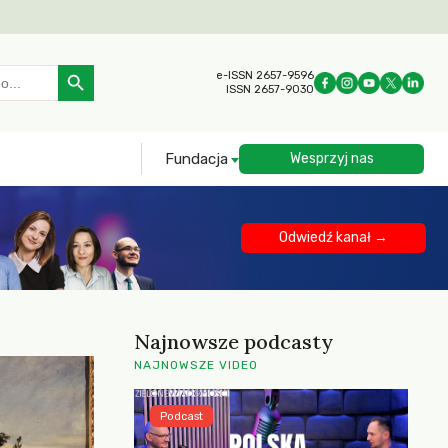
Search Button
e-ISSN 2657-9596
ISSN 2657-9030
Fundacja
Wesprzyj nas
Odwiedź kanał →
Najnowsze podcasty
NAJNOWSZE VIDEO
Podcast