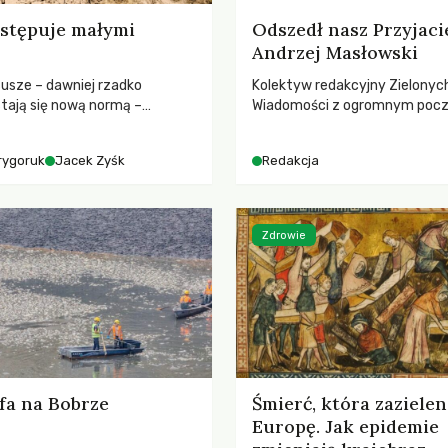
stępuje małymi
Odszedł nasz Przyjaci
Andrzej Masłowski
susze – dawniej rzadko
Kolektyw redakcyjny Zielonyc
tają się nową normą –
Wiadomości z ogromnym poc
dr hab. Mateuszem
straty żegna swojego Przyjaci
m z Centrum Badań Klimatu
Jerzego Andrzeja Masłowskieg
rygoruk
Jacek Zyśk
Redakcja
kochanego Opiekuna, Mecenasa
Zdrowie
fa na Bobrze
Śmierć, która zazielen
Europę. Jak epidemie