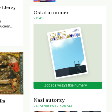
el Jerzy
Ostatni numer
NR 41
h
zuciem
ela –
o,
 i Mentora.
Zobacz wszystkie numery →
Nasi autorzy
iła
OSTATNIO PUBLIKOWALI