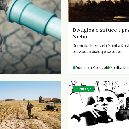
Dwugłos o sztuce i pr
Niebo
Dominika Kieruzel i Monika Kos
prowadzą dialog o sztuce
przedstawiającej niebo i kosm
jej rezonansowy wpływ na lud
Dominika Kieruzel
Monika Ko
wrażliwość, odczuwanie przes
relację z naturą.
Publikacje