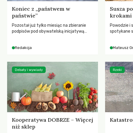
Koniec z „państwem w
Susza po
państwie”
krokami
Pozostał już tylko miesiąc na zbieranie
Powodzie i 
podpisów pod obywatelską inicjatywą
spotykane s
ustawodawczą dotyczącą zmiany Prawa
rozmowa z 
łowieckiego. Fundacja Niech Żyją! apeluje o
Grygorukie
Redakcja
Mateusz G
pełną mobilizację, ponieważ projekt
SGGW.
zawiera historyczne i niezwykle korzystne
rozwiązania dla przyrody i zwierząt,
radykalnie zmieniając dotychczasowy
Debaty i wywiady
Rzeki
paradygmat funkcjonowania łowiectwa w
Polsce.
Kooperatywa DOBRZE – Więcej
Katastro
niż sklep