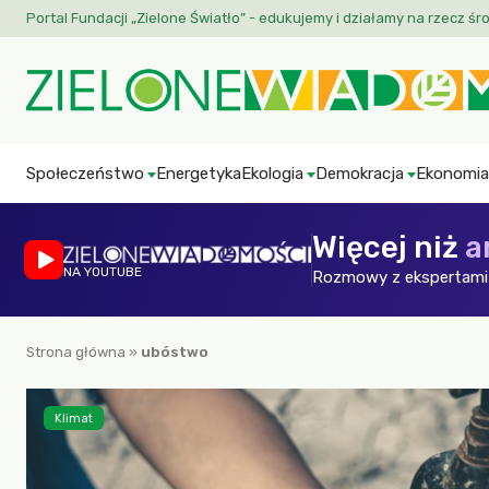
Portal Fundacji „Zielone Światło” - edukujemy i działamy na rzecz śr
Społeczeństwo
Energetyka
Ekologia
Demokracja
Ekonomia
Więcej niż
a
NA YOUTUBE
Rozmowy z ekspertami 
Strona główna
»
ubóstwo
Klimat