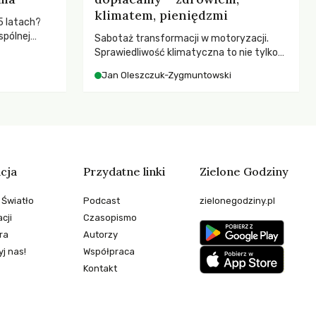
klimatem, pieniędzmi
5 latach?
spólnej
Sabotaż transformacji w motoryzacji.
hronić
Sprawiedliwość klimatyczna to nie tylko
zeby
kwestia tego, kto emituje, a raczej – kto
Jan Oleszczuk-Zygmuntowski
ponosi konsekwencje globalnego
ocieplenia.
cja
Przydatne linki
Zielone Godziny
 Światło
Podcast
zielonegodziny.pl
cji
Czasopismo
ra
Autorzy
j nas!
Współpraca
Kontakt