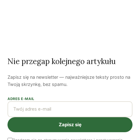
Odszedł nasz Przyjaciel Jerzy Andrzej Masłowski
Kooperatywa DOBRZE – Więcej niż sklep
Najnowsze podcasty
NAJNOWSZE VIDEO
Nie przegap kolejnego artykułu
Podcast
Zapisz się na newsletter — najważniejsze teksty prosto na
Twoją skrzynkę, bez spamu.
ADRES E-MAIL
Zapisz się