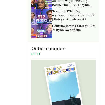
zmienia współczesnego
człowieka? | Katarzyna
Kurska-Wilk
System ETS2. Czy
wyczyści nasze kieszenie?
| Patryk Strzałkowski
Polityka jest na talerzu | Dr
Justyna Zwolińska
Ostatni numer
NR 41