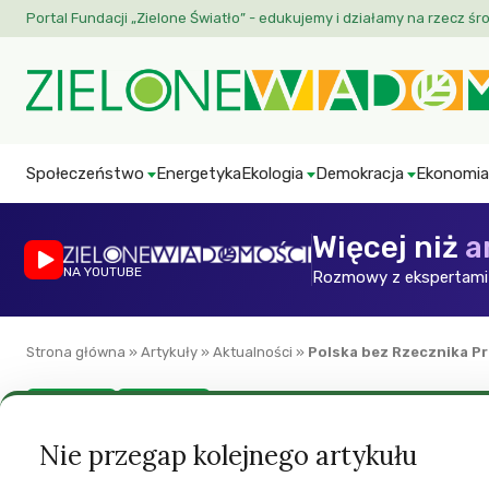
Portal Fundacji „Zielone Światło” - edukujemy i działamy na rzecz śr
Społeczeństwo
Energetyka
Ekologia
Demokracja
Ekonomia
Więcej niż
a
NA YOUTUBE
Rozmowy z ekspertami 
Strona główna
»
Artykuły
»
Aktualności
»
Polska bez Rzecznika P
Aktualności
Demokracja
Polska bez Rzeczn
Nie przegap kolejnego artykułu