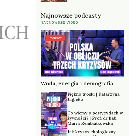
Najnowsze podcasty
NAJNOWSZE VIDEO
Podcast
Woda, energia i demografia
Piękno troski | Katarzyna
Jagiełło
Co wiemy o pestycydach w
żywności? | Prof. dr hab.
Maria Rembiałkowska
Jak kryzys ekologiczny