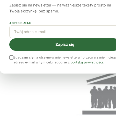
Obywatelskich?
Zapisz się na newsletter — najważniejsze teksty prosto na
Twoją skrzynkę, bez spamu.
Grzybowski Paweł
18 listopada 2020
3 min czytania
ADRES E-MAIL
Zapisz się
Zgadzam się na otrzymywanie newslettera i przetwarzanie mojeg
adresu e-mail w tym celu, zgodnie z
polityką prywatności
.