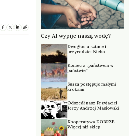
Czy AI wypije naszą wodę?
Dwugłos o sztuce i
przyrodzie: Niebo
Koniec z „państwem w
państwie”
Susza postępuje małymi
krokami
Odszedł nasz Przyjaciel
Jerzy Andrzej Masłowski
Kooperatywa DOBRZE –
Więcej niż sklep