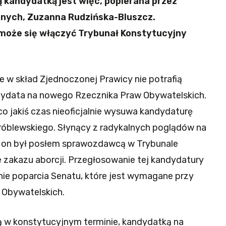
kandydatką jest więc, popierana przez
znych, Zuzanna Rudzińska-Bluszcz.
może się włączyć Trybunał Konstytucyjny
 w skład Zjednoczonej Prawicy nie potrafią
ydata na nowego Rzecznika Praw Obywatelskich.
co jakiś czas nieoficjalnie wysuwa kandydaturę
róblewskiego. Słynący z radykalnych poglądów na
 on był posłem sprawozdawcą w Trybunale
zakazu aborcji. Przegłosowanie tej kandydatury
ie poparcia Senatu, które jest wymagane przy
 Obywatelskich.
 w konstytucyjnym terminie, kandydatką na