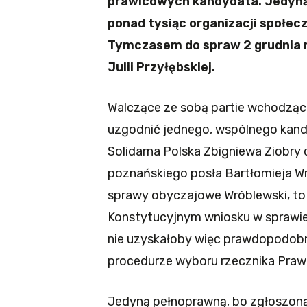
prawicowych kandydata. Jedyną 
ponad tysiąc organizacji społec
Tymczasem do spraw 2 grudnia 
Julii Przyłębskiej.
Walczące ze sobą partie wchodzące
uzgodnić jednego, wspólnego kand
Solidarna Polska Zbigniewa Ziobry 
poznańskiego posła Bartłomieja W
sprawy obyczajowe Wróblewski, to
Konstytucyjnym wniosku w sprawie 
nie uzyskałoby więc prawdopodobn
procedurze wyboru rzecznika Praw
Jedyną pełnoprawną, bo zgłoszoną