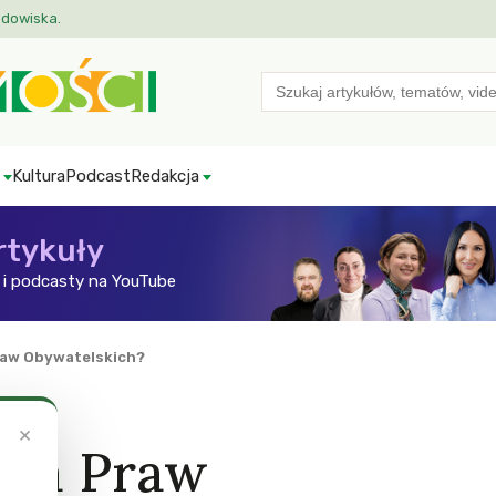
odowiska.
Search
for:
Kultura
Podcast
Redakcja
rtykuły
i podcasty na YouTube
raw Obywatelskich?
×
ika Praw