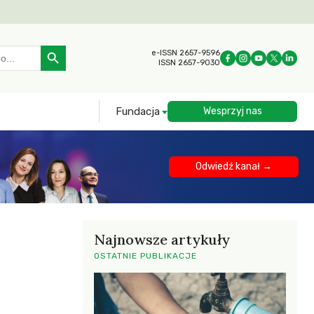
Search Button
e-ISSN 2657-9596
ISSN 2657-9030
Fundacja
Wesprzyj nas
Odwiedź kanał →
Najnowsze artykuły
OSTATNIE PUBLIKACJE