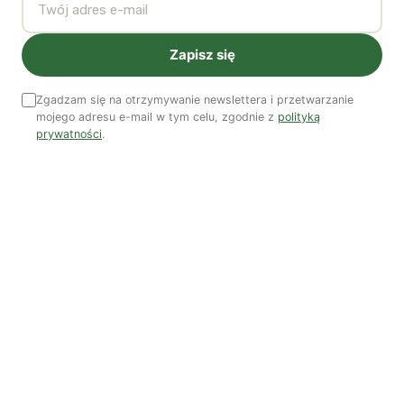
A może odwróćmy pytanie – jakie rolnictwo
Zapisz się
chcielibyśmy mieć w przyszłości, jako konsumenci i
podatnicy składający się na WPR?
Zgadzam się na otrzymywanie newslettera i przetwarzanie
mojego adresu e-mail w tym celu, zgodnie z
polityką
prywatności
.
To zależy także od nas. Możemy na to wpłynąć,
dokonując odpowiedzialnych wyborów konsumenckich.
A także biorąc udział w dyskusjach nad nowymi
propozycjami unijnego prawa w tej dziedzinie, które
mają być przedstawione przez Komisję Europejską
jesienią b.r. Debata społeczna nad nową polityką rolną
już toczy się na stronach
www.arc2020.eu
(Agricultural
and Rural Convention), która wzywa do stworzenia
Wspólnej Polityki Rolnej, Żywnościowej i Wiejskiej.
Możemy wreszcie nadać tej debacie większą moc
sprawczą, dokonując odpowiednich wyborów w kabinie