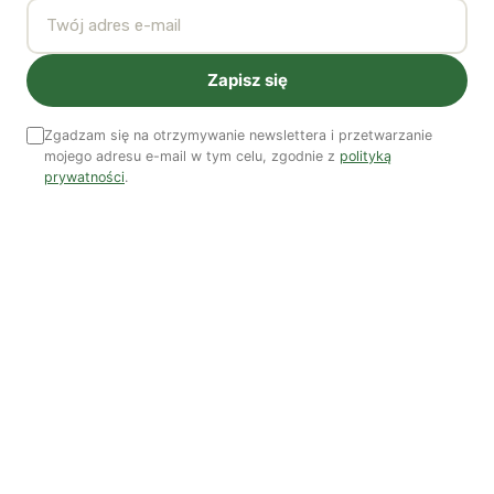
Patryk Strzałkowski
Polityka jest na talerzu | Dr Justyna Zwolińska
Zapisz się
Ostatni numer
Zgadzam się na otrzymywanie newslettera i przetwarzanie
mojego adresu e-mail w tym celu, zgodnie z
polityką
NR 41
prywatności
.
Zobacz wszystkie numery →