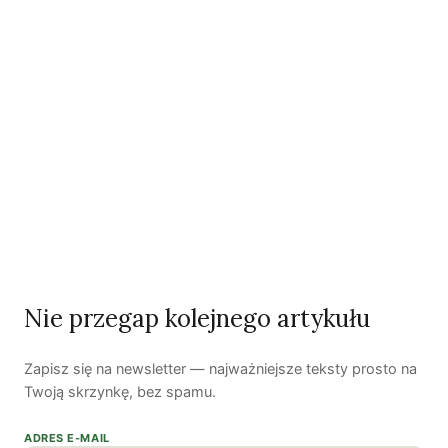
Podcast
Woda, energia i demografia
Piękno troski | Katarzyna Jagiełło
Nie przegap kolejnego artykułu
Co wiemy o pestycydach w żywności? | Prof. dr
hab. Maria Rembiałkowska
Zapisz się na newsletter — najważniejsze teksty prosto na
Jak kryzys ekologiczny zmienia współczesnego
Twoją skrzynkę, bez spamu.
człowieka? | Katarzyna Kurska-Wilk
System ETS2. Czy wyczyści nasze kieszenie? |
ADRES E-MAIL