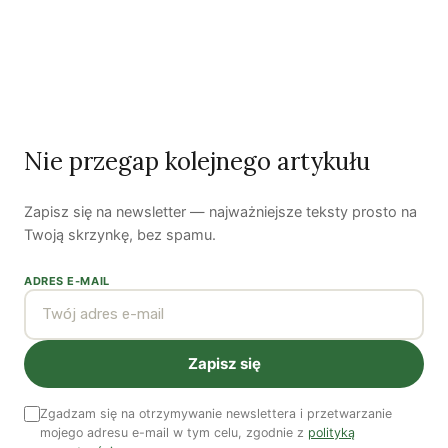
*
metodologia Unii Europejskiej do obliczania
poziomów stosowania lub sprzedaży antybiotyków
u różnych gatunków wykorzystuje jednostkę
korekcji populacji – PCU
Nie przegap kolejnego artykułu
Zapisz się na newsletter — najważniejsze teksty prosto na
Twoją skrzynkę, bez spamu.
ADRES E-MAIL
Autorzy
Zapisz się
Zgadzam się na otrzymywanie newslettera i przetwarzanie
mojego adresu e-mail w tym celu, zgodnie z
polityką
Justyna Zwolińska