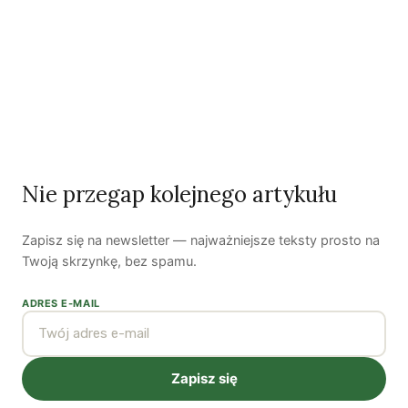
Susza postępuje małymi krokami
Odszedł nasz Przyjaciel Jerzy Andrzej Masłowski
Kooperatywa DOBRZE – Więcej niż sklep
Najnowsze podcasty
Nie przegap kolejnego artykułu
NAJNOWSZE VIDEO
Zapisz się na newsletter — najważniejsze teksty prosto na
Podcast
Twoją skrzynkę, bez spamu.
ADRES E-MAIL
Zapisz się