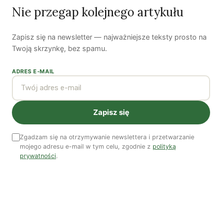
Nie przegap kolejnego artykułu
Zapisz się na newsletter — najważniejsze teksty prosto na
Twoją skrzynkę, bez spamu.
Woda, energia i demografia
Piękno troski | Katarzyna Jagiełło
ADRES E-MAIL
Co wiemy o pestycydach w żywności? | Prof. dr
hab. Maria Rembiałkowska
Zapisz się
Jak kryzys ekologiczny zmienia współczesnego
człowieka? | Katarzyna Kurska-Wilk
Zgadzam się na otrzymywanie newslettera i przetwarzanie
mojego adresu e-mail w tym celu, zgodnie z
polityką
System ETS2. Czy wyczyści nasze kieszenie? |
Patryk Strzałkowski
prywatności
.
Polityka jest na talerzu | Dr Justyna Zwolińska
Ostatni numer