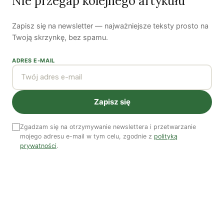
Nie przegap kolejnego artykułu
Kuba Gogolewski
Artur Wieczorek
Natalia Rudzka
Zapisz się na newsletter — najważniejsze teksty prosto na
Twoją skrzynkę, bez spamu.
ADRES E-MAIL
Dominika Kieruzel
Monika Kostera
Redakcja
Wspieraj niezależne media
Zapisz się
TWOJE WSPARCIE MA ZNACZENIE
Pomóż nam tworzyć rzetelne treści i rozwijać
Zgadzam się na otrzymywanie newslettera i przetwarzanie
mojego adresu e-mail w tym celu, zgodnie z
polityką
portal. Dzięki Tobie możemy publikować rzetelne
prywatności
.
treści i rozwijać niezależne medium.
Wesprzyj nas →