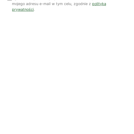
mojego adresu e-mail w tym celu, zgodnie z
polityką
prywatności
.
Zobacz wszystkie numery →
Nasi autorzy
OSTATNIO PUBLIKOWALI
Kuba Gogolewski
Artur Wieczorek
Natalia Rudzka