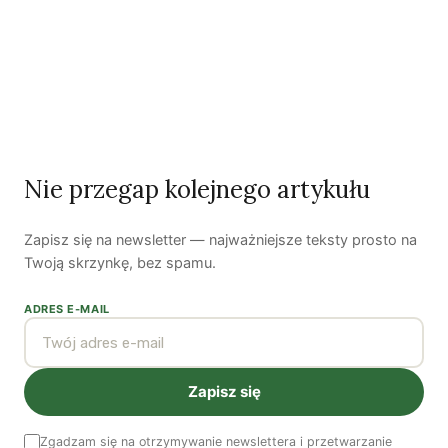
Piękno troski | Katarzyna Jagiełło
Co wiemy o pestycydach w żywności? | Prof. dr
hab. Maria Rembiałkowska
Jak kryzys ekologiczny zmienia współczesnego
człowieka? | Katarzyna Kurska-Wilk
System ETS2. Czy wyczyści nasze kieszenie? |
Nie przegap kolejnego artykułu
Patryk Strzałkowski
Polityka jest na talerzu | Dr Justyna Zwolińska
Zapisz się na newsletter — najważniejsze teksty prosto na
Twoją skrzynkę, bez spamu.
ADRES E-MAIL
Ostatni numer
NR 41
Zapisz się
Zgadzam się na otrzymywanie newslettera i przetwarzanie