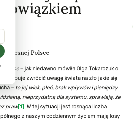
 obowiązkiem
spółczesnej Polsce
o
w Polsce
– jak niedawno mówiła Olga Tokarczuk o
ra próbuje zwrócić uwagę świata na zło jakie się
łucha –
to jej wiek, płeć, brak wpływów i pieniędzy.
idzialną, nieprzydatną dla systemu, sprawiają, że
ez praw
[1]
. W tej sytuacji jest rosnąca liczba
spólnego z naszym codziennym życiem mają losy