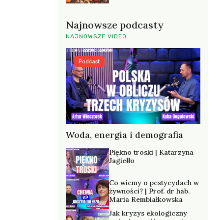
Najnowsze podcasty
NAJNOWSZE VIDEO
Podcast
Woda, energia i demografia
Piękno troski | Katarzyna
Jagiełło
Co wiemy o pestycydach w
żywności? | Prof. dr hab.
Maria Rembiałkowska
Jak kryzys ekologiczny