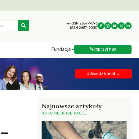
Search Button
e-ISSN 2657-9596
ISSN 2657-9030
Fundacja
Wesprzyj nas
Odwiedź kanał →
Najnowsze artykuły
OSTATNIE PUBLIKACJE
 –