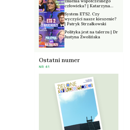
zmienia współczesnego
człowieka? | Katarzyna
Kurska-Wilk
System ETS2. Czy
wyczyści nasze kieszenie?
| Patryk Strzałkowski
Polityka jest na talerzu | Dr
Justyna Zwolińska
Ostatni numer
NR 41