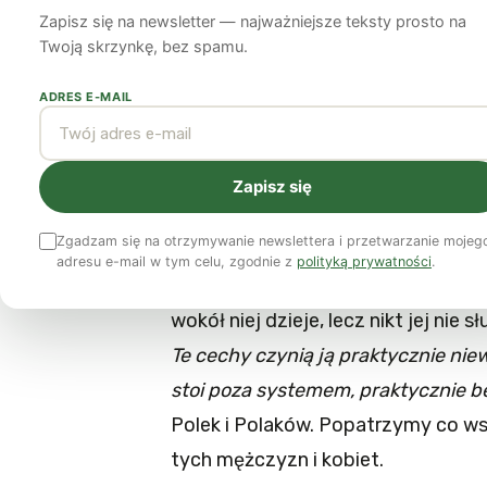
opór jest naszym
Zapisz się na newsletter — najważniejsze teksty prosto na
Twoją skrzynkę, bez spamu.
Ewa Charkiewicz
30 lipca 2010
12 min czytania
ADRES E-MAIL
Zapisz się
Ucisk i destrukcja ciała we w
Zgadzam się na otrzymywanie newslettera i przetwarzanie mojeg
Trzy najgorsze grzechy człowieka 
adresu e-mail w tym celu, zgodnie z
polityką prywatności
.
bohaterce swojej nowej książki, któ
wokół niej dzieje, lecz nikt jej nie s
Te cechy czynią ją praktycznie niew
stoi poza systemem, praktycznie b
Polek i Polaków. Popatrzymy co w
tych mężczyzn i kobiet.