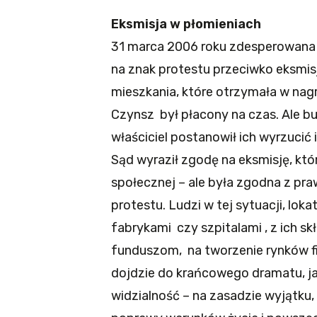
Eksmisja w płomieniach
31 marca 2006 roku zdesperowana 81
na znak protestu przeciwko eksmisj
mieszkania, które otrzymała w nagr
Czynsz był płacony na czas. Ale 
właściciel postanowił ich wyrzucić 
Sąd wyraził zgodę na eksmisję, kt
społecznej – ale była zgodna z pra
protestu. Ludzi w tej sytuacji, lo
fabrykami czy szpitalami , z ich 
funduszom, na tworzenie rynków f
dojdzie do krańcowego dramatu, ja
widzialność – na zasadzie wyjątk