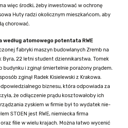
 ma więc środki, żeby inwestować w ochronę
asowa Huty radzi okolicznym mieszkańcom, aby
będą chorować.
cia według atomowego potentata RWE
zczonej fabryki maszyn budowlanych Zremb na
 Byra, 22 letni student dziennikarstwa. Tomek
o budynku i zginął śmiertelnie porażony prądem.
sposób zginął Radek Kisielewski z Krakowa.
odpowiedzialnego biznesu, która odpowiada za
czyła, że odłączenie prądu kosztowałoby ich
rządzania zyskiem w firmie był to wydatek nie-
elem STOEN jest RWE, niemiecka firma
raz filie w wielu krajach. Można łatwo wycenić