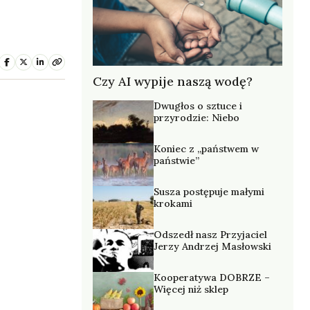
Czy AI wypije naszą wodę?
Dwugłos o sztuce i
przyrodzie: Niebo
Koniec z „państwem w
państwie”
Susza postępuje małymi
krokami
Odszedł nasz Przyjaciel
Jerzy Andrzej Masłowski
Kooperatywa DOBRZE –
Więcej niż sklep