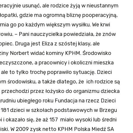
eracyjnie usunąć, ale rodzice żyją w nieustannym
j łopatki, gdzie ma ogromną bliznę pooperacyjną,
rnia go po każdym większym wysiłku. We krwi
owiu. – Pani nauczycielka powiedziała, że znów
piec. Druga jest Eliza z szóstej klasy, ale
dziny Norbert widać kominy KPHM. Środowisko
eczyszczone, a pracownicy i okoliczni mieszka
 ale to tylko trochę poprawiło sytuację. Dzieci
m środowisku, a także dlatego, że ich rodzice są
ek przechodzi przez łożysko do organizmu dziecka
rudniu ubiegłego roku Fundacja na rzecz Dzieci
 181 dzieci w szkołach podstawowych w Brzegu
 i okazało się, że aż 157 miało wysoki lub średni
niski. W 2009 zysk netto KPHM Polska Miedź SA