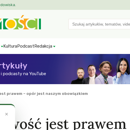
odowiska.
Search
for:
Kultura
Podcast
Redakcja
rtykuły
i podcasty na YouTube
jest prawem – opór jest naszym obowiązkiem
×
liwość jest prawem