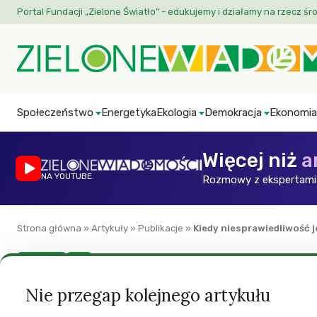
Portal Fundacji „Zielone Światło” - edukujemy i działamy na rzecz śr
Społeczeństwo
Energetyka
Ekologia
Demokracja
Ekonomia
Więcej niż
a
NA YOUTUBE
Rozmowy z ekspertami 
Strona główna
»
Artykuły
»
Publikacje
»
Kiedy niesprawiedliwość 
Równość
ZW
Kiedy niesprawied
Nie przegap kolejnego artykułu