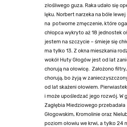
złośliwego guza. Raka udało się op
lęku. Norbert narzeka na bóle lewe
na potworne zmęczenie, które oga
chłopca wykryto aż 18 jednostek oł
jestem na szczycie – śmieje się chło
ma tylko 13. Z okna mieszkania ro
wokół Huty Głogów jest od lat zani
chorują na ołowicę. Założono filtry,
chorują, bo żyją w zanieczyszczony
od lat skażeni ołowiem. Pierwiast
i może upośledzać jego rozwój. W g
Zagłębia Miedziowego przebadała
Głogowskim, Kromolinie oraz Nielubi
poziom ołowiu we krwi, a tylko 24 