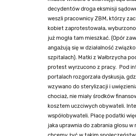
decydentów droga eksmisji sądowe
weszli pracownicy ZBM, którzy zaczę
kobiet zaprotestowała, wyburzono 
już mogła tam mieszkać. (Opór zawsz
angażują się w działalność związ
szpitalach). Matki z Wałbrzycha po
protest wyrzucono z pracy. Pod in
portalach rozgorzała dyskusja, gd
wzywano do sterylizacji i uwięzien
chociaż, nie miały środków finanso
kosztem uczciwych obywateli. Inter
współobywateli. Płacę podatki w
jaka uprawnia do zabrania głosu w n
chcemy żyć w takim społeczeństwi