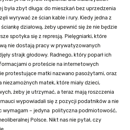
j była zbyt długa: do mieszkań bez uprzedzenia
li wyrywać ze ścian kable i rury. Kiedy jedna z
ściankę działową, żeby upewnić się że nie będzie
e spotyka się z represją. Pielęgniarki, które
kową nie dostają pracy w prywatyzowanych
djęły strajk głodowy. Radnego, który poparł ich
formacjami o proteście na internetowych
zie protestujące matki nazwano pasożytami, oraz
ia niezamożnych matek, które miały dzieci,
wych, żeby je utrzymać, a teraz mają roszczenia
nauci wypowiadali się z pozycji podatników a nie
ięc wymagam – jedyna polityczna podmiotowość,
eoliberalnej Polsce. Nikt nas nie pytał, czy
e.