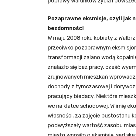
poprawy warunków życia i powsze
Pozaprawne eksmisje, czyli jak 
bezdomności
W maju 2008 roku kobiety z Wałbrz
przeciwko pozaprawnym eksmisjom.
transformacji zalano wodą kopalni
znalazło się bez pracy, cześć wye
zrujnowanych mieszkań wprowadziły
dochody z tymczasowej i dorywczej
pracujący biedacy. Niektóre mieszka
wc na klatce schodowej. W imię ek
własności, za zajęcie pustostanu 
podwyższały wartość zasobu miasta
miasto wnosiło o eksmisję, sąd skaz