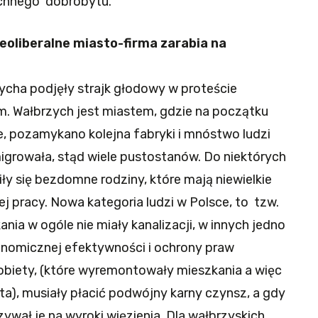
chnego dobrobytu.
neoliberalne miasto-firma zarabia na
ycha podjęły strajk głodowy w proteście
 Wałbrzych jest miastem, gdzie na początku
e, pozamykano kolejna fabryki i mnóstwo ludzi
migrowała, stąd wiele pustostanów. Do niektórych
 się bezdomne rodziny, które mają niewielkie
 pracy. Nowa kategoria ludzi w Polsce, to tzw.
nia w ogóle nie miały kanalizacji, w innych jedno
onomicznej efektywności i ochrony praw
kobiety, (które wyremontowały mieszkania a więc
), musiały płacić podwójny karny czynsz, a gdy
ywał je na wyroki więzienia. Dla wałbrzyskich