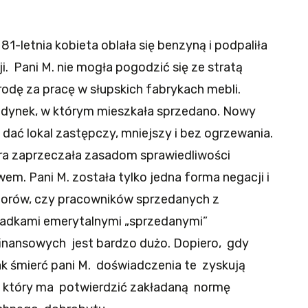
-letnia kobieta oblała się benzyną i podpaliła
i. Pani M. nie mogła pogodzić się ze stratą
odę za pracę w słupskich fabrykach mebli.
budynek, w którym mieszkała sprzedano. Nowy
i dać lokal zastępczy, mniejszy i bez ogrzewania.
óra zaprzeczała zasadom sprawiedliwości
wem. Pani M. została tylko jedna forma negacji i
katorów, czy pracowników sprzedanych z
składkami emerytalnymi „sprzedanymi”
inansowych jest bardzo dużo. Dopiero, gdy
k śmierć pani M. doświadczenia te zyskują
u, który ma potwierdzić zakładaną normę