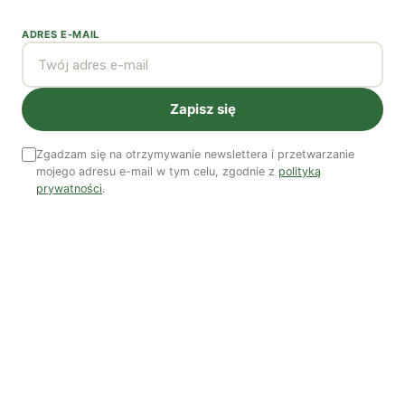
ADRES E-MAIL
Zapisz się
Zgadzam się na otrzymywanie newslettera i przetwarzanie
Czy AI wypije naszą wodę?
mojego adresu e-mail w tym celu, zgodnie z
polityką
Dwugłos o sztuce i przyrodzie: Niebo
prywatności
.
Koniec z „państwem w państwie”
Susza postępuje małymi krokami
Odszedł nasz Przyjaciel Jerzy Andrzej Masłowski
Kooperatywa DOBRZE – Więcej niż sklep