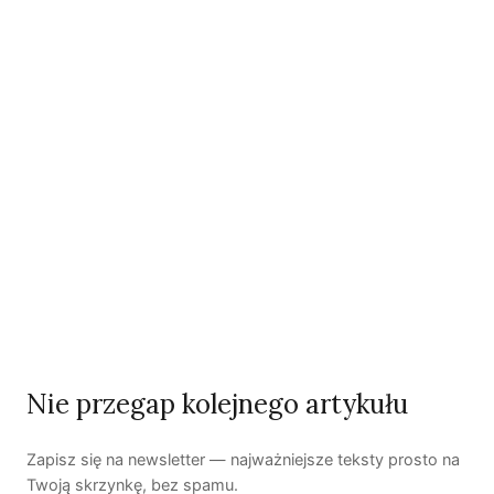
Katarzyna Matuszewska
germanistka, działaczka społeczna, szefowa działu
Wiadomości portalu Lewica24.pl, członkini zespołu „Krytyki
Politycznej”, w latach 1995-2010 członkini Unii Pracy.
Publicystka „Zielonych Wiadomości”.
Zobacz wszystkie artykuły autora →
Najnowsze artykuły
OSTATNIE PUBLIKACJE
Nie przegap kolejnego artykułu
Zapisz się na newsletter — najważniejsze teksty prosto na
Twoją skrzynkę, bez spamu.