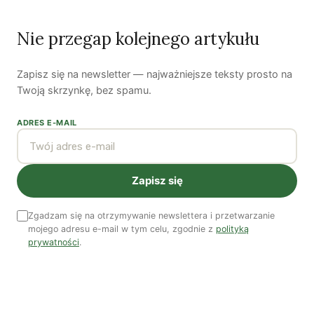
Czy AI wypije naszą wodę?
Dwugłos o sztuce i przyrodzie: Niebo
Nie przegap kolejnego artykułu
Koniec z „państwem w państwie”
Zapisz się na newsletter — najważniejsze teksty prosto na
Twoją skrzynkę, bez spamu.
Susza postępuje małymi krokami
ADRES E-MAIL
Odszedł nasz Przyjaciel Jerzy Andrzej Masłowski
Kooperatywa DOBRZE – Więcej niż sklep
Zapisz się
Zgadzam się na otrzymywanie newslettera i przetwarzanie
Najnowsze podcasty
mojego adresu e-mail w tym celu, zgodnie z
polityką
prywatności
.
NAJNOWSZE VIDEO
Podcast