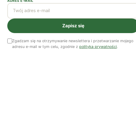
ADRES E-MAIL
Ada Tymińska
Prawniczka na co dzień pracująca w organizacji
pozarządowej zajmującej się kwestiami przemocy ze względu
Zapisz się
na płeć. W czasie wolnym przekwalifikowuje się na animatorkę
kultury.
Zgadzam się na otrzymywanie newslettera i przetwarzanie mojego
adresu e-mail w tym celu, zgodnie z
polityką prywatności
.
Zobacz wszystkie artykuły autora →
Najnowsze artykuły
OSTATNIE PUBLIKACJE