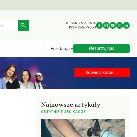
Search Button
e-ISSN 2657-9596
ISSN 2657-9030
Fundacja
Wesprzyj nas
Odwiedź kanał →
Najnowsze artykuły
OSTATNIE PUBLIKACJE