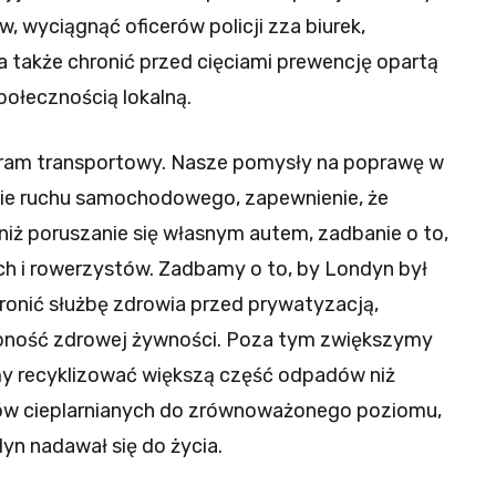
 wyciągnąć oficerów policji zza biurek,
 a także chronić przed cięciami prewencję opartą
połecznością lokalną.
am transportowy. Nasze pomysły na poprawę w
nie ruchu samochodowego, zapewnienie, że
niż poruszanie się własnym autem, zadbanie o to,
ych i rowerzystów. Zadbamy o to, by Londyn był
nić służbę zdrowia przed prywatyzacją,
ępność zdrowej żywności. Poza tym zwiększymy
my recyklizować większą część odpadów niż
ów cieplarnianych do zrównoważonego poziomu,
yn nadawał się do życia.