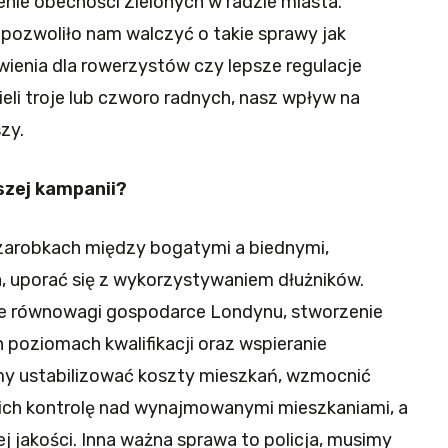
nie obecności Zielonych w radzie miasta.
pozwoliło nam walczyć o takie sprawy jak
wienia dla rowerzystów czy lepsze regulacje
i troje lub czworo radnych, nasz wpływ na
zy.
szej kampanii?
zarobkach między bogatymi a biednymi,
, uporać się z wykorzystywaniem dłużników.
nie równowagi gospodarce Londynu, stworzenie
 poziomach kwalifikacji oraz wspieranie
my ustabilizować koszty mieszkań, wzmocnić
 ich kontrolę nad wynajmowanymi mieszkaniami, a
 jakości. Inna ważna sprawa to policja, musimy