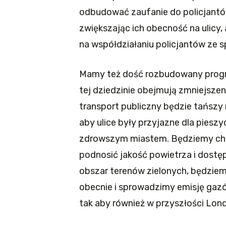
odbudować zaufanie do policjantów,
zwiększając ich obecność na ulicy,
na współdziałaniu policjantów ze s
Mamy też dość rozbudowany progr
tej dziedzinie obejmują zmniejsze
transport publiczny będzie tańszy 
aby ulice były przyjazne dla piesz
zdrowszym miastem. Będziemy chro
podnosić jakość powietrza i dost
obszar terenów zielonych, będzie
obecnie i sprowadzimy emisję gaz
tak aby również w przyszłości Lond