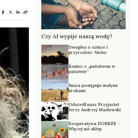
Czy AI wypije naszą wodę?
Dwugłos o sztuce i
przyrodzie: Niebo
Koniec z „państwem w
państwie”
Susza postępuje małymi
krokami
Odszedł nasz Przyjaciel
Jerzy Andrzej Masłowski
Kooperatywa DOBRZE –
Więcej niż sklep