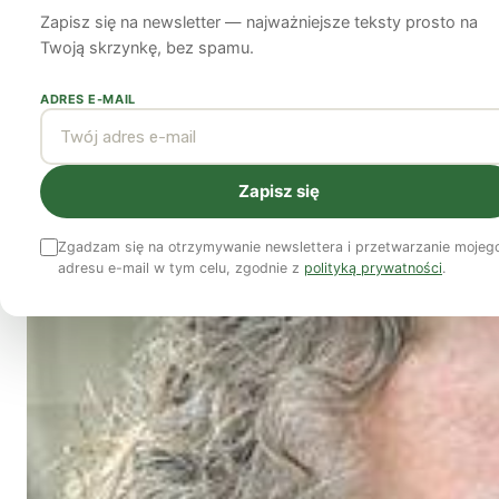
Zapisz się na newsletter — najważniejsze teksty prosto na
Jenny Jones
Bartłomiej Kozek
20 kwietnia 2012
9 min czytania
Twoją skrzynkę, bez spamu.
ADRES E-MAIL
Zapisz się
Zgadzam się na otrzymywanie newslettera i przetwarzanie mojeg
adresu e-mail w tym celu, zgodnie z
polityką prywatności
.