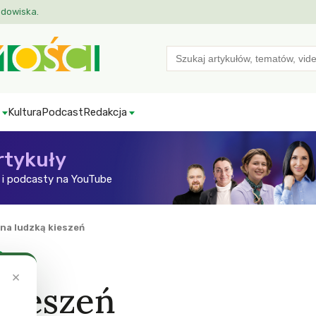
odowiska.
Search
for:
Kultura
Podcast
Redakcja
rtykuły
i podcasty na YouTube
na ludzką kieszeń
×
kieszeń