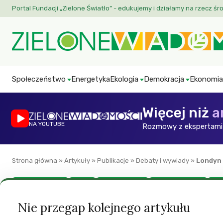
Portal Fundacji „Zielone Światło” - edukujemy i działamy na rzecz śr
Społeczeństwo
Energetyka
Ekologia
Demokracja
Ekonomia
Więcej niż
a
NA YOUTUBE
Rozmowy z ekspertami 
Strona główna
»
Artykuły
»
Publikacje
»
Debaty i wywiady
»
Londyn 
Debaty i wywiady
Miasto
Polityka lokalna
Zieloni na świecie
ZW
Londyn na ludzką 
Nie przegap kolejnego artykułu