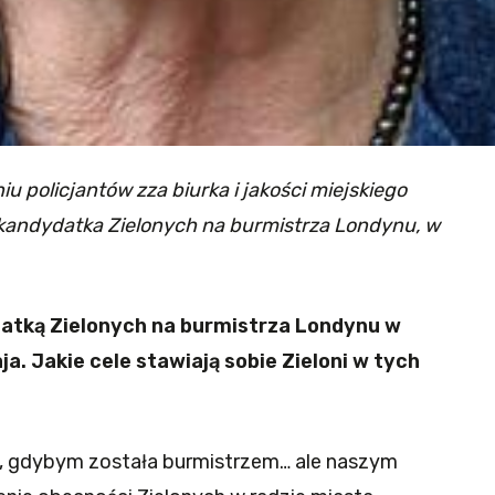
u policjantów zza biurka i jakości miejskiego
kandydatka Zielonych na burmistrza Londynu, w
datką Zielonych na burmistrza Londynu w
a. Jakie cele stawiają sobie Zieloni w tych
j, gdybym została burmistrzem… ale naszym