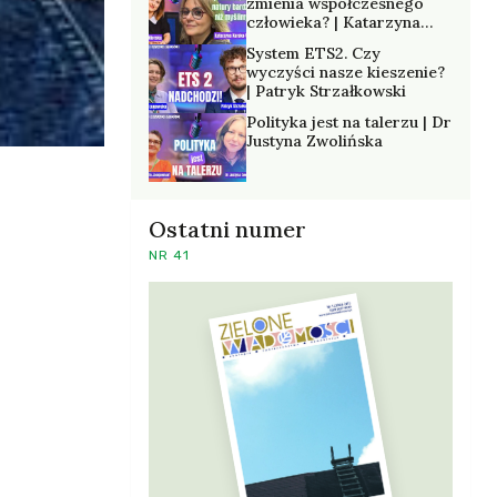
zmienia współczesnego
człowieka? | Katarzyna
Kurska-Wilk
System ETS2. Czy
wyczyści nasze kieszenie?
| Patryk Strzałkowski
Polityka jest na talerzu | Dr
Justyna Zwolińska
Ostatni numer
NR 41