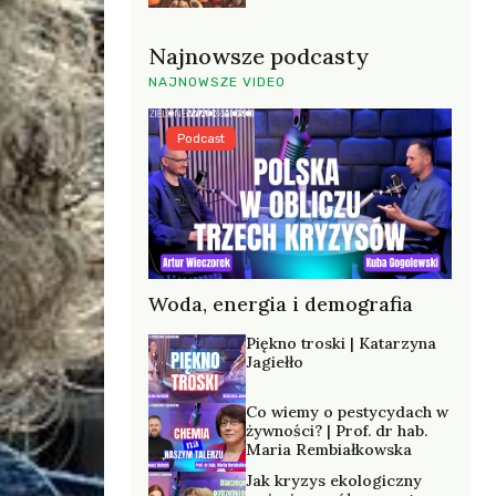
Najnowsze podcasty
NAJNOWSZE VIDEO
Podcast
Woda, energia i demografia
Piękno troski | Katarzyna
Jagiełło
Co wiemy o pestycydach w
żywności? | Prof. dr hab.
Maria Rembiałkowska
Jak kryzys ekologiczny