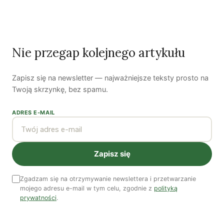
przekroczony. Gdyby to miało miejsce w Polsce, a
Warszawa byłaby centrum skażenia, to ucierpiałyby
również takie miasta jak Kraków, Katowice i Wrocław.
Nie przegap kolejnego artykułu
Zapisz się na newsletter — najważniejsze teksty prosto na
Autorzy
Twoją skrzynkę, bez spamu.
ADRES E-MAIL
Zapisz się
Yasuhiro Igarashi
Yasuhiro Igarashi jest fizykiem, doktorantem w Instytucie
Zgadzam się na otrzymywanie newslettera i przetwarzanie
mojego adresu e-mail w tym celu, zgodnie z
polityką
Chemii Fizycznej PAN. Urodzony w Fukushimie.
prywatności
.
Zobacz wszystkie artykuły autora →